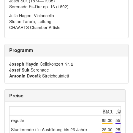
Josef Suk (1874—1935)
Serenade Es-Dur op. 16 (1892)
Julia Hagen, Violoncello
Stefan Tarara, Leitung
CHAARTS Chamber Artists
Programm
Joseph Haydn
Cellokonzert Nr. 2
Josef Suk
Serenade
Antonín Dvorák
Streichquintett
Preise
Kat 1
Kat 2
K
regulär
65.00
55.00
4
Studierende / in Ausbildung bis 26 Jahre
25.00
25.00