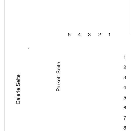
5
4
3
2
1
1
1
Parkett Seite
2
3
Galerie Seite
4
5
6
7
8