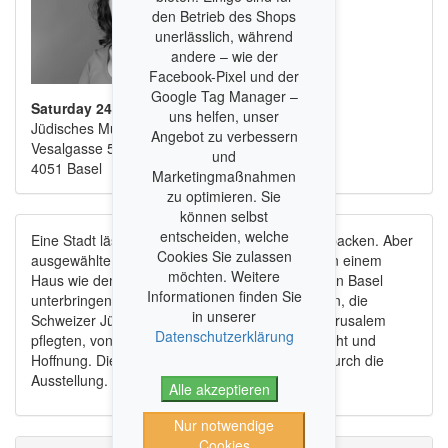
den Betrieb des Shops
unerlässlich, während
andere – wie der
Facebook-Pixel und der
Google Tag Manager –
Saturday 24. January 2026, 03:30 PM
uns helfen, unser
Jüdisches Museum der Schweiz
Angebot zu verbessern
Vesalgasse 5
und
4051 Basel
Marketingmaßnahmen
zu optimieren. Sie
können selbst
entscheiden, welche
Eine Stadt lässt sich schwerlich in ein Museum packen. Aber
Cookies Sie zulassen
ausgewählte Erinnerungsstücke kann man gut in einem
möchten. Weitere
Haus wie dem Jüdischen Museum der Schweiz in Basel
Informationen finden Sie
unterbringen. Sie erzählen von den Beziehungen, die
in unserer
Schweizer Jüdinnen und Juden zur Weltstadt Jerusalem
Datenschutzerklärung
pflegten, von Reisen und Aufenthalten, Sehnsucht und
Hoffnung. Die Historikerin
Barbara Häne
führt durch die
Ausstellung.
Alle akzeptieren
Nur notwendige
Cookies