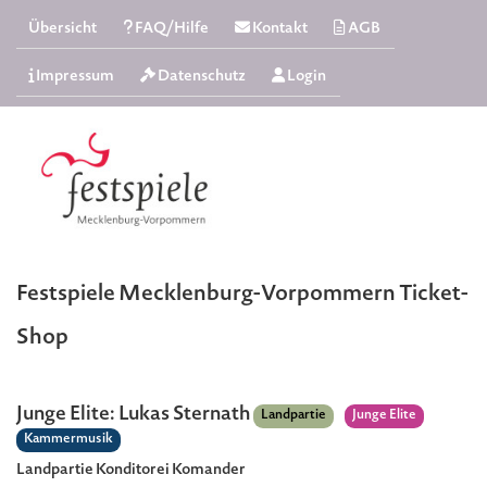
Übersicht
FAQ/Hilfe
Kontakt
AGB
Impressum
Datenschutz
Login
Festspiele Mecklenburg-Vorpommern Ticket-
Shop
Junge Elite: Lukas Sternath
Landpartie
Junge Elite
Kammermusik
Landpartie Konditorei Komander