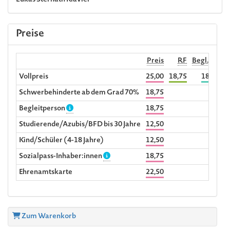
Lukas Sternath
Klavier
Preise
Preis
RF
Begl. RF
Vollpreis
25,00
18,75
18,75
Schwerbehinderte ab dem Grad 70%
18,75
Begleitperson
18,75
Studierende/Azubis/BFD bis 30 Jahre
12,50
Kind/Schüler (4-18 Jahre)
12,50
Sozialpass-Inhaber:innen
18,75
Ehrenamtskarte
22,50
Zum Warenkorb