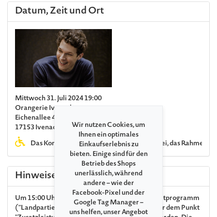
Datum, Zeit und Ort
Mittwoch 31. Juli 2024 19:00
Orangerie Ivenack
Eichenallee 48
Wir nutzen Cookies, um
17153 Ivenack
Ihnen ein optimales
Das Konzert in der Orangerie ist barrierefrei, das Rahmenpr
Einkaufserlebnis zu
bieten. Einige sind für den
Betrieb des Shops
unerlässlich, während
Hinweise
andere – wie der
Facebook-Pixel und der
Um 15:00 Uhr findet ein kostenpflichtiges Begleitprogramm
Google Tag Manager –
("Landpartie") statt. Karten hierfür können unter dem Punkt
uns helfen, unser Angebot