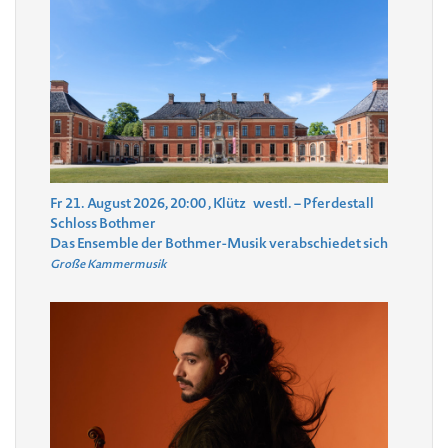
Fr 21. August 2026, 20:00
, Klütz
westl. – Pferdestall
Schloss Bothmer
Das Ensemble der Bothmer-Musik verabschiedet sich
Große Kammermusik