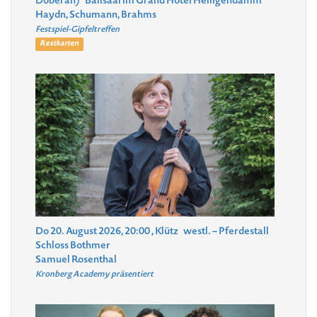
Doberan)
Ballsaal im Grand Hotel Heiligendamm
Haydn, Schumann, Brahms
Festspiel-Gipfeltreffen
Restkarten
Do 20. August 2026, 20:00
, Klütz
westl. – Pferdestall
Schloss Bothmer
Samuel Rosenthal
Kronberg Academy präsentiert