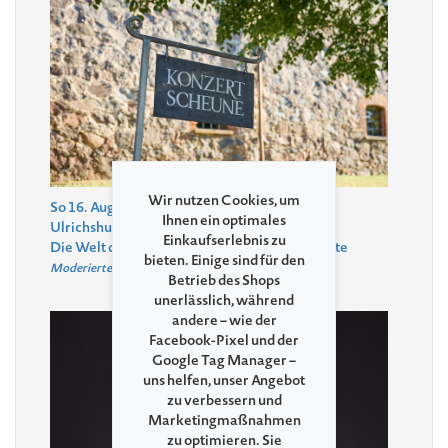
Wir nutzen Cookies, um
So 16. August 2026, 11:00
,
Ihnen ein optimales
Ulrichshusen
Festspielscheune Ulrichshusen
Einkaufserlebnis zu
Die Welt des Orchesters: Von Wagner bis heute
bieten. Einige sind für den
Moderiertes Konzert
Betrieb des Shops
unerlässlich, während
andere – wie der
Facebook-Pixel und der
Google Tag Manager –
uns helfen, unser Angebot
zu verbessern und
Marketingmaßnahmen
zu optimieren. Sie