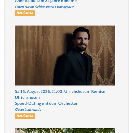
Annett Louisan: 22 Jahre Bohème
Open Air im Schlosspark Ludwigslust
Restkarten
Sa 15. August 2026, 21:00
, Ulrichshusen
Remise
Ulrichshusen
Speed-Dating mit dem Orchester
Gesprächsrunde
Restkarten