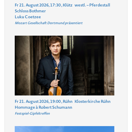
Fr 21. August 2026, 17:30
, Klütz
westl. – Pferdestall
Schloss Bothmer
Luka Coetzee
Mozart Gesellschaft Dortmund präsentiert
Fr 21. August 2026, 19:00
, Rühn
Klosterkirche Rühn
Hommage à Robert Schumann
Festspiel-Gipfeltreffen