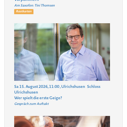
Vorpommern
Am Saxofon: Tini Thomsen
Restkarten
Sa 15. August 2026, 11:00
, Ulrichshusen
Schloss
Ulrichshusen
Wer spielt die erste Geige?
Gespräch zum Auftakt