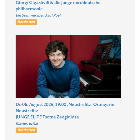
Giorgi Gigashvili & die junge norddeutsche
philharmonie
Ein Sommerabend auf Poel
Restkarten
Do 06. August 2026, 19:00
, Neustrelitz
Orangerie
Neustrelitz
JUNGE ELITE Tsotne Zedginidze
Klavierrezital
Restkarten