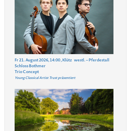
Fr 21. August 2026, 14:00
, Klütz
westl. – Pferdestall
Schloss Bothmer
Trio Concept
Young Classical Artist Trust präsentiert