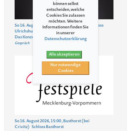
können selbst
entscheiden, welche
Cookies Sie zulassen
möchten. Weitere
So 16. August 2026, 13:30
, Ulrichshusen
Schloss
Informationen finden Sie
Ulrichshusen
in unserer
Das Konzert der Zukunft
Datenschutzerklärung
Gespräch
Alle akzeptieren
Nur notwendige
Cookies
So 16. August 2026, 15:00
, Basthorst (bei
Crivitz)
Schloss Basthorst