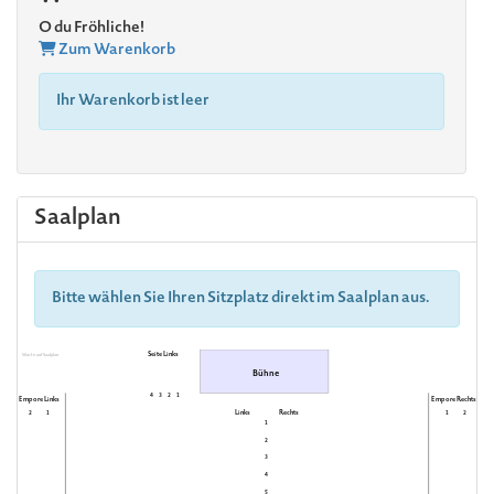
O du Fröhliche!
Zum Warenkorb
Ihr Warenkorb ist leer
Saalplan
Bitte wählen Sie Ihren Sitzplatz direkt im Saalplan aus.
Seite Links
Warte auf Saalplan
Bühne
4
3
2
1
Empore Links
Empore Rechts
Links
Rechts
2
1
1
2
1
2
3
4
5