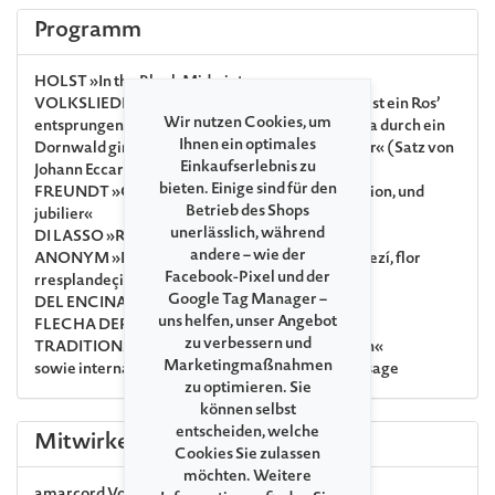
Programm
HOLST
»In the Bleak Midwinter«
VOLKSLIEDER
»Puer natus in Bethlehem« ·
»Es ist ein Ros’
Wir nutzen Cookies, um
entsprungen« · »Joseph, liber neve myn« · »Maria durch ein
Ihnen ein optimales
Dornwald ging« · »Ich steh an deiner Krippen hier« (Satz von
Einkaufserlebnis zu
Johann Eccard/Johann Sebastian Bach)
bieten. Einige sind für den
FREUNDT
»Gaude, gaude laetare — Freu dich, Sion, und
Betrieb des Shops
jubilier«
unerlässlich, während
DI LASSO
»Resonet in laudibus«
andere – wie der
ANONYM
»Nuevas, nuevas« · »Al del hato« · »Dezí, flor
Facebook-Pixel und der
rresplandeçiente«
Google Tag Manager –
DEL ENCINA
»Gran gasajo siento yo«
uns helfen, unser Angebot
FLECHA DER ÄLTERE
»La Negrina«
zu verbessern und
TRADITIONAL
»God rest you merry, Gentlemen«
Marketingmaßnahmen
sowie internationale Weihnachtslieder nach Ansage
zu optimieren. Sie
können selbst
entscheiden, welche
Mitwirkende
Cookies Sie zulassen
möchten. Weitere