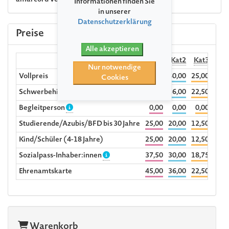
amarcord
Vokalensemble
Informationen finden Sie
in unserer
Datenschutzerklärung
Preise
Alle akzeptieren
Kat1
Kat2
Kat3
Nur notwendige
Vollpreis
50,00
40,00
25,00
Cookies
Schwerbehinderte ab dem Grad 70%
45,00
36,00
22,50
Begleitperson
0,00
0,00
0,00
Studierende/Azubis/BFD bis 30 Jahre
25,00
20,00
12,50
Kind/Schüler (4-18 Jahre)
25,00
20,00
12,50
Sozialpass-Inhaber:innen
37,50
30,00
18,75
Ehrenamtskarte
45,00
36,00
22,50
Warenkorb