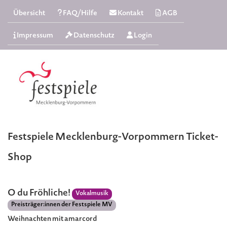
Übersicht
FAQ/Hilfe
Kontakt
AGB
Impressum
Datenschutz
Login
Festspiele Mecklenburg-Vorpommern Ticket-
Shop
O du Fröhliche!
Vokalmusik
Preisträger:innen der Festspiele MV
Weihnachten mit amarcord