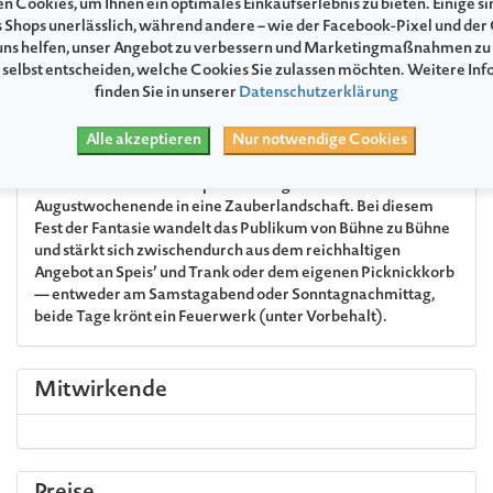
n Cookies, um Ihnen ein optimales Einkaufserlebnis zu bieten. Einige si
kann. Wir sagen: Herzlichen Dank!
s Shops unerlässlich, während andere – wie der Facebook-Pixel und der
ns helfen, unser Angebot zu verbessern und Marketingmaßnahmen zu
 selbst entscheiden, welche Cookies Sie zulassen möchten. Weitere In
Programm
finden Sie in unserer
Datenschutzerklärung
Alle akzeptieren
Nur notwendige Cookies
Kleinkunst ganz groß: Akrobatik, Pantomime, Schauspiel,
Comedy, Musik und Puppenspiel der Spitzenklasse
verwandeln den Schlosspark Ludwigslust am ersten
Augustwochenende in eine Zauberlandschaft. Bei diesem
Fest der Fantasie wandelt das Publikum von Bühne zu Bühne
und stärkt sich zwischendurch aus dem reichhaltigen
Angebot an Speis’ und Trank oder dem eigenen Picknickkorb
— entweder am Samstagabend oder Sonntagnachmittag,
beide Tage krönt ein Feuerwerk (unter Vorbehalt).
Mitwirkende