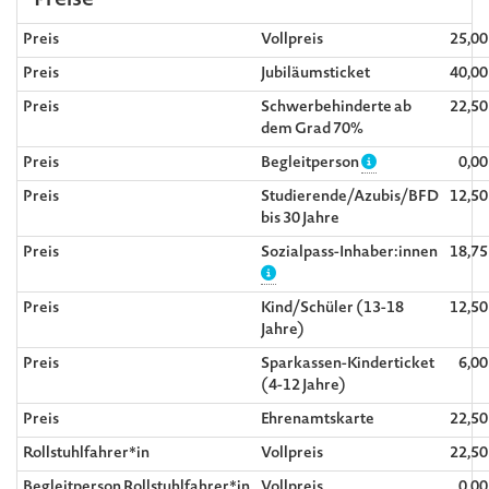
Preise
Preis
Vollpreis
25,0
Preis
Jubiläumsticket
40,0
Preis
Schwerbehinderte ab
22,5
dem Grad 70%
Preis
Begleitperson
0,0
Preis
Studierende/Azubis/BFD
12,5
bis 30 Jahre
Preis
Sozialpass-Inhaber:innen
18,7
Preis
Kind/Schüler (13-18
12,5
Jahre)
Preis
Sparkassen-Kinderticket
6,0
(4-12 Jahre)
Preis
Ehrenamtskarte
22,5
Rollstuhlfahrer*in
Vollpreis
22,5
Begleitperson Rollstuhlfahrer*in
Vollpreis
0,0