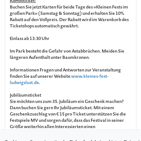
Kombiticket:
Buchen Sie jetzt Karten für beide Tage des »Kleinen Fests im
großen Park« (Samstag & Sonntag) und erhalten Sie 10%
Rabatt auf den Vollpreis. Der Rabatt wird im Warenkorb des
Ticketshops automatisch gewährt.
Einlass ab 13:30 Uhr
Im Park besteht die Gefahr von Astabbrüchen. Meiden Sie
längeren Aufenthalt unter Baumkronen.
Informationen
Fragen und Antworten zur Veranstaltung
finden Sie auf unserer Website
www.kleines-fest-
ludwigslust.de
.
Jubiläumsticket
Sie möchten uns zum 35. Jubiläum ein Geschenk machen?
Dann buchen Sie gern Ihr Jubiläumsticket. Mit einem
Geschenkzuschlag von € 15 pro Ticket unterstützen Sie die
Festspiele MV und sorgen dafür, dass das Festival in seiner
Größe weiterhin allen Interessierten einen
niedrigschwelligen Zugang zum einzigartigen Erleben von
klassischer und nicht ganz klassischer Musik ermöglichen