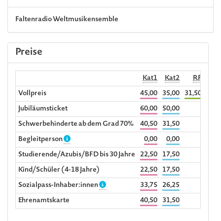
Faltenradio
Weltmusikensemble
Preise
Kat1
Kat2
RF
Begl
Vollpreis
45,00
35,00
31,50
Jubiläumsticket
60,00
50,00
Schwerbehinderte ab dem Grad 70%
40,50
31,50
Begleitperson
0,00
0,00
Studierende/Azubis/BFD bis 30 Jahre
22,50
17,50
Kind/Schüler (4-18 Jahre)
22,50
17,50
Sozialpass-Inhaber:innen
33,75
26,25
Ehrenamtskarte
40,50
31,50