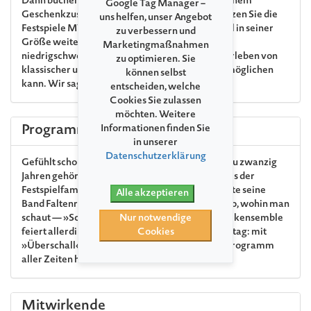
Dann buchen Sie gern Ihr Jubiläumsticket. Mit einem
Google Tag Manager –
Geschenkzuschlag von € 15 pro Ticket unterstützen Sie die
uns helfen, unser Angebot
Festspiele MV und sorgen dafür, dass das Festival in seiner
zu verbessern und
Größe weiterhin allen Interessierten einen
Marketingmaßnahmen
niedrigschwelligen Zugang zum einzigartigen Erleben von
zu optimieren. Sie
klassischer und nicht ganz klassischer Musik ermöglichen
können selbst
kann. Wir sagen: Herzlichen Dank!
entscheiden, welche
Cookies Sie zulassen
möchten. Weitere
Programm
Informationen finden Sie
in unserer
Datenschutzerklärung
Gefühlt schon immer, in Wahrheit aber seit genau zwanzig
Jahren gehört Matthias Schorn zum engsten Kreis der
Festspielfamilie. Vor fünfzehn Sommern erblickte seine
Alle akzeptieren
Band Faltenradio das Licht der Welt. Jubiläen also, wohin man
schaut — »Schornys« österreichisches Weltmusikensemble
Nur notwendige
feiert allerdings besonders ausgelassen Geburtstag: mit
Cookies
»Überschall«. Dieses liebevollste Faltenradio-Programm
aller Zeiten hört die Töne zwischen den Noten!
Mitwirkende