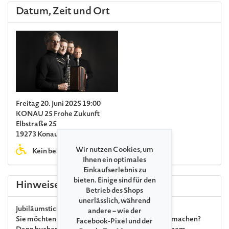
Datum, Zeit und Ort
Freitag 20. Juni 2025 19:00
KONAU 25 Frohe Zukunft
Elbstraße 25
19273 Konau (bei Amt Neuhaus)
Wir nutzen Cookies, um
Kein behindertengerechtes WC
Ihnen ein optimales
Einkaufserlebnis zu
bieten. Einige sind für den
Hinweise
Betrieb des Shops
unerlässlich, während
Jubiläumsticket
andere – wie der
Sie möchten uns zum 35. Jubiläum ein Geschenk machen?
Facebook-Pixel und der