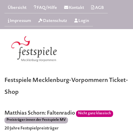
Übersicht
FAQ/Hilfe
Kontakt
AGB
Impressum
Datenschutz
Login
Festspiele Mecklenburg-Vorpommern Ticket-
Shop
Matthias Schorn: Faltenradio
Nicht ganz klassisch
Preisträger:innen der Festspiele MV
20 Jahre Festspielpreisträger