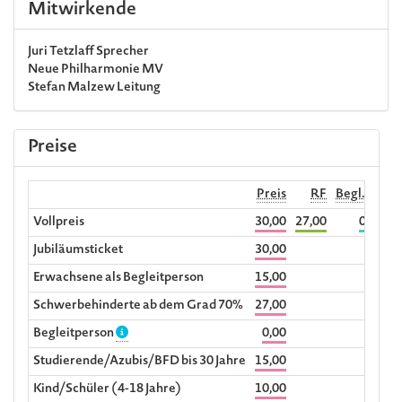
Mitwirkende
Juri Tetzlaff
Sprecher
Neue Philharmonie MV
Stefan Malzew
Leitung
Preise
Preis
RF
Begl. RF
Vollpreis
30,00
27,00
0,00
Jubiläumsticket
30,00
Erwachsene als Begleitperson
15,00
Schwerbehinderte ab dem Grad 70%
27,00
Begleitperson
0,00
Studierende/Azubis/BFD bis 30 Jahre
15,00
Kind/Schüler (4-18 Jahre)
10,00