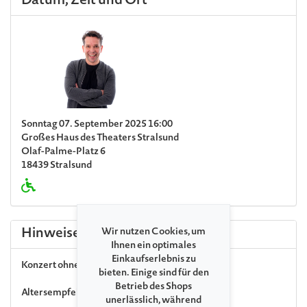
Datum, Zeit und Ort
Sonntag 07. September 2025 16:00
Großes Haus des Theaters Stralsund
Olaf-Palme-Platz 6
18439 Stralsund
Hinweise
Wir nutzen Cookies, um
Ihnen ein optimales
Einkaufserlebnis zu
Konzert ohne Pause
bieten. Einige sind für den
Betrieb des Shops
Altersempfehlung ab 4 Jahre
unerlässlich, während