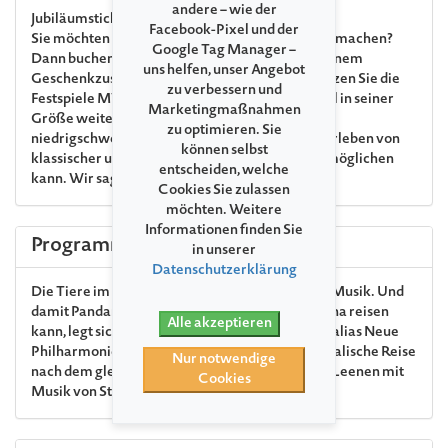
andere – wie der
Jubiläumsticket
Facebook-Pixel und der
Sie möchten uns zum 35. Jubiläum ein Geschenk machen?
Google Tag Manager –
Dann buchen Sie gern Ihr Jubiläumsticket. Mit einem
uns helfen, unser Angebot
Geschenkzuschlag von € 15 pro Ticket unterstützen Sie die
zu verbessern und
Festspiele MV und sorgen dafür, dass das Festival in seiner
Marketingmaßnahmen
Größe weiterhin allen Interessierten einen
zu optimieren. Sie
niedrigschwelligen Zugang zum einzigartigen Erleben von
können selbst
klassischer und nicht ganz klassischer Musik ermöglichen
entscheiden, welche
kann. Wir sagen: Herzlichen Dank!
Cookies Sie zulassen
möchten. Weitere
Informationen finden Sie
Programm
in unserer
Datenschutzerklärung
Die Tiere im Zoo von Direktor Fröhlich machen Musik. Und
damit Pandamädchen Mei Yue einmal nach China reisen
Alle akzeptieren
kann, legt sich das erfinderische Zoo-Orchester alias Neue
Philharmonie MV so richtig ins Zeug! Eine musikalische Reise
Nur notwendige
nach dem gleichnamigen Kinderbuch von Heidi Leenen mit
Cookies
Musik von Stefan Malzew.