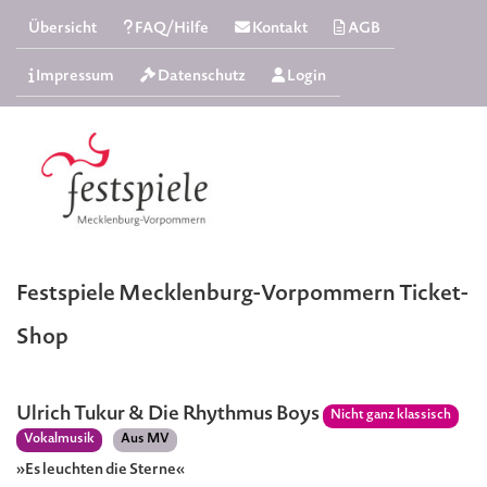
Übersicht
FAQ/Hilfe
Kontakt
AGB
Impressum
Datenschutz
Login
Festspiele Mecklenburg-Vorpommern Ticket-
Shop
Ulrich Tukur & Die Rhythmus Boys
Nicht ganz klassisch
Vokalmusik
Aus MV
»Es leuchten die Sterne«