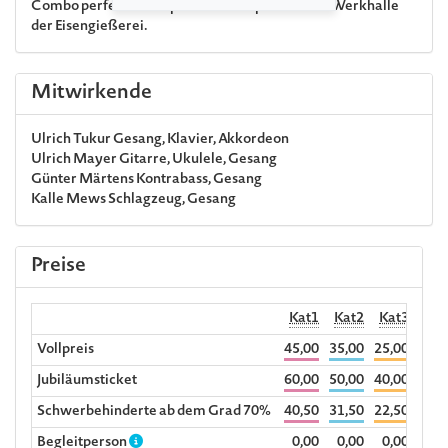
Combo perfekte Tanzpalast-Atmosphäre in die Werkhalle
der Eisengießerei.
Mitwirkende
Ulrich Tukur
Gesang, Klavier, Akkordeon
Ulrich Mayer
Gitarre, Ukulele, Gesang
Günter Märtens
Kontrabass, Gesang
Kalle Mews
Schlagzeug, Gesang
Preise
Kat1
Kat2
Kat3
R
Vollpreis
45,00
35,00
25,00
31,5
Jubiläumsticket
60,00
50,00
40,00
Schwerbehinderte ab dem Grad 70%
40,50
31,50
22,50
Begleitperson
0,00
0,00
0,00