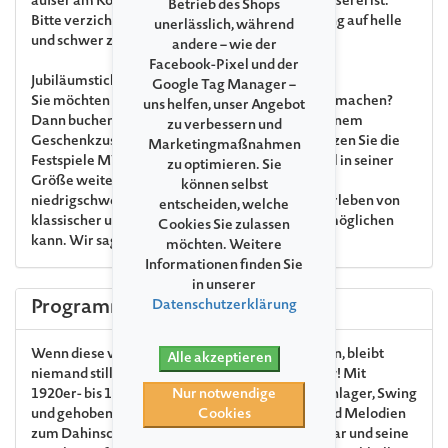
außer am Konzerttag, noch eine aktive Eisengießerei ist.
Betrieb des Shops
Bitte verzichten Sie daher für diese Veranstaltung auf helle
unerlässlich, während
und schwer zu reinigende Konzertkleidung.
andere – wie der
Facebook-Pixel und der
Jubiläumsticket
Google Tag Manager –
Sie möchten uns zum 35. Jubiläum ein Geschenk machen?
uns helfen, unser Angebot
Dann buchen Sie gern Ihr Jubiläumsticket. Mit einem
zu verbessern und
Geschenkzuschlag von € 15 pro Ticket unterstützen Sie die
Marketingmaßnahmen
Festspiele MV und sorgen dafür, dass das Festival in seiner
zu optimieren. Sie
Größe weiterhin allen Interessierten einen
können selbst
niedrigschwelligen Zugang zum einzigartigen Erleben von
entscheiden, welche
klassischer und nicht ganz klassischer Musik ermöglichen
Cookies Sie zulassen
kann. Wir sagen: Herzlichen Dank!
möchten. Weitere
Informationen finden Sie
in unserer
Programm
Datenschutzerklärung
Wenn diese vier galanten Gentlemen auftauchen, bleibt
Alle akzeptieren
niemand still sitzen. Deshalb: Auf nach Torgelow! Mit
1920er- bis 1940er-Jahre-Gassenhauern, mit Schlager, Swing
Nur notwendige
und gehobenem Unsinn, mit eigenen Stücken und Melodien
Cookies
zum Dahinschmelzen, zaubern der Schauspielstar und seine