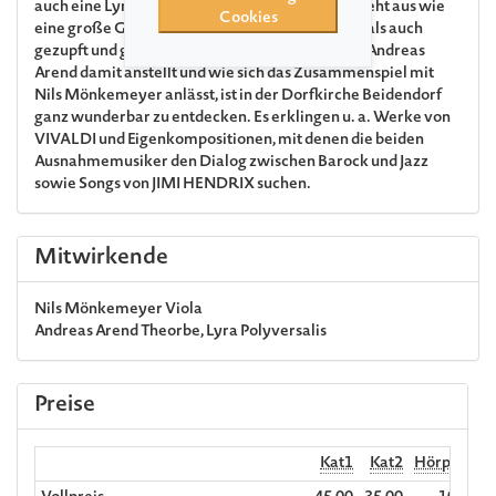
auch eine Lyra Polyversalis auf der Bühne. Sie sieht aus wie
Cookies
eine große Gitarre und kann sowohl gestrichen als auch
gezupft und geschlagen werden. Was Lautenist Andreas
Arend damit anstellt und wie sich das Zusammenspiel mit
Nils Mönkemeyer anlässt, ist in der Dorfkirche Beidendorf
ganz wunderbar zu entdecken. Es erklingen u. a. Werke von
VIVALDI
und Eigenkompositionen, mit denen die beiden
Ausnahmemusiker den Dialog zwischen Barock und Jazz
sowie Songs von
JIMI HENDRIX
suchen.
Mitwirkende
Nils Mönkemeyer
Viola
Andreas Arend
Theorbe, Lyra Polyversalis
Preise
Kat1
Kat2
Hörplatz