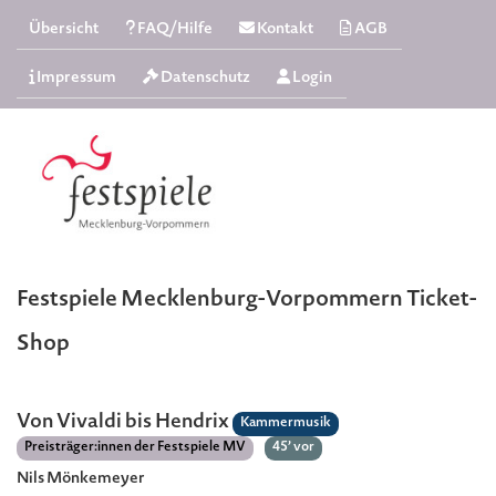
Übersicht
FAQ/Hilfe
Kontakt
AGB
Impressum
Datenschutz
Login
Festspiele Mecklenburg-Vorpommern Ticket-
Shop
Von Vivaldi bis Hendrix
Kammermusik
Preisträger:innen der Festspiele MV
45’ vor
Nils Mönkemeyer