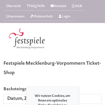
Übersicht
FAQ/Hilfe
Kontakt
AGB
Impressum
Datenschutz
Login
Festspiele Mecklenburg-Vorpommern Ticket-
Shop
Backsteingotik-Führung (EuRoB e.V.)
Wir nutzen Cookies, um
Datum, Zeit und Ort
Ihnen ein optimales