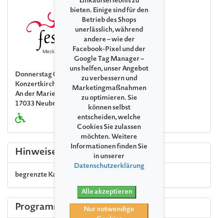
Einkaufserlebnis zu
bieten. Einige sind für den
Betrieb des Shops
unerlässlich, während
andere – wie der
Facebook-Pixel und der
Google Tag Manager –
uns helfen, unser Angebot
Donnerstag 03. Juli 2025 17:30
zu verbessern und
Konzertkirche Neubrandenburg
Marketingmaßnahmen
An der Marienkirche 1
zu optimieren. Sie
17033 Neubrandenburg
können selbst
entscheiden, welche
Cookies Sie zulassen
möchten. Weitere
Informationen finden Sie
Hinweise
in unserer
Datenschutzerklärung
begrenzte Kapazität
Alle akzeptieren
Programm
Nur notwendige