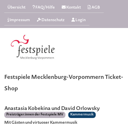
Übersicht
FAQ/Hilfe
Kontakt
AGB
Impressum
Datenschutz
Login
Festspiele Mecklenburg-Vorpommern Ticket-
Shop
Anastasia Kobekina und David Orlowsky
Preisträger:innen der Festspiele MV
Kammermusik
Mit Gästen und virtuoser Kammermusik