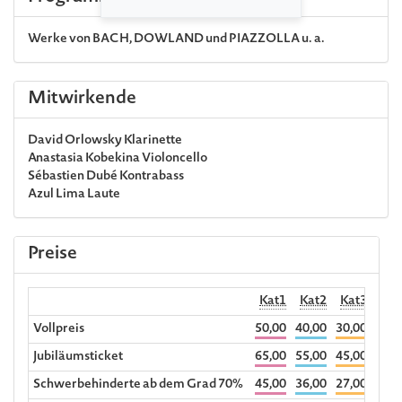
Werke von
BACH
,
DOWLAND
und
PIAZZOLLA
u. a.
Mitwirkende
David Orlowsky
Klarinette
Anastasia Kobekina
Violoncello
Sébastien Dubé
Kontrabass
Azul Lima
Laute
Preise
Kat1
Kat2
Kat3
Hörp
Vollpreis
50,00
40,00
30,00
1
Jubiläumsticket
65,00
55,00
45,00
Schwerbehinderte ab dem Grad 70%
45,00
36,00
27,00