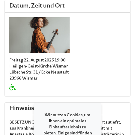
Datum, Zeit und Ort
Freitag 22. August 2025 19:00
Heiligen-Geist-Kirche Wismar
Lübsche Str. 31 / Ecke Neustadt
23966 Wismar
Hinweise
Wir nutzen Cookies, um
Ihnen ein optimales
BESETZUNGSÄNDERUNG
Martin Fröst bedauert zutiefst,
Einkaufserlebnis zu
aus Krankheitsgründen den gemeinsamen Auftritt mit
bieten. Einige sind für den
Anastasia Kobekina absagen zu müssen. Die Preisträgerin in