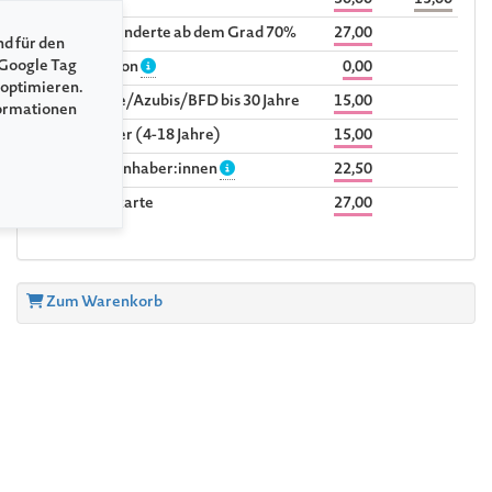
Vollpreis
30,00
15,00
Schwerbehinderte ab dem Grad 70%
27,00
nd für den
 Google Tag
Begleitperson
0,00
 optimieren.
Studierende/Azubis/BFD bis 30 Jahre
15,00
formationen
Kind/Schüler (4-18 Jahre)
15,00
Sozialpass-Inhaber:innen
22,50
Ehrenamtskarte
27,00
Zum Warenkorb