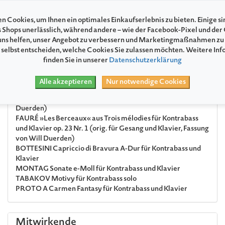
Plätze mit sehr stark eingeschränkter Sicht.
n Cookies, um Ihnen ein optimales Einkaufserlebnis zu bieten. Einige si
s Shops unerlässlich, während andere – wie der Facebook-Pixel und der
Programm
ns helfen, unser Angebot zu verbessern und Marketingmaßnahmen zu
 selbst entscheiden, welche Cookies Sie zulassen möchten. Weitere In
RAVEL
Deux mélodies hébraïques für Kontrabass und
finden Sie in unserer
Datenschutzerklärung
Klavier (orig. für Gesang und Klavier, Fassung von Will
Duerden)
Alle akzeptieren
Nur notwendige Cookies
SCHUMANN
Adagio und Allegro As-Dur für Kontrabass und
Klavier op.70 (orig. für Horn und Klavier, Fassung von Will
Duerden)
FAURÉ
»Les Berceaux« aus Trois mélodies für Kontrabass
und Klavier op. 23 Nr. 1 (orig. für Gesang und Klavier, Fassung
von Will Duerden)
BOTTESINI
Capriccio di Bravura A-Dur für Kontrabass und
Klavier
MONTAG
Sonate e-Moll für Kontrabass und Klavier
TABAKOV
Motivy für Kontrabass solo
PROTO
A Carmen Fantasy für Kontrabass und Klavier
Mitwirkende