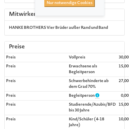
Nur notwendige Cookies
Mitwirkende
HANKE BROTHERS
Vier Brüder außer Rand und Band
Preise
Preis
Vollpreis
30,0
Preis
Erwachsene als
15,0
Begleitperson
Preis
Schwerbehinderte ab
27,0
dem Grad 70%
Preis
Begleitperson
0,0
Preis
Studierende/Azubis/BFD
15,0
bis 30 Jahre
Preis
Kind/Schüler (4-18
10,0
Jahre)