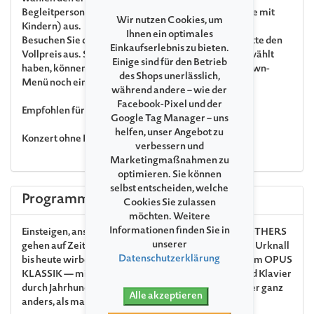
Begleitperson« (gilt für alle Erwachsenen der Gruppe mit
Wir nutzen Cookies, um
Kindern) aus.
Ihnen ein optimales
Besuchen Sie das Konzert ohne Kinder, wählen Sie bitte den
Einkaufserlebnis zu bieten.
Vollpreis aus. Sollten Sie einen falschen Preis ausgewählt
Einige sind für den Betrieb
haben, können Sie diesen im Warenkorb im Drop-down-
des Shops unerlässlich,
Menü noch einmal anpassen.
während andere – wie der
Facebook-Pixel und der
Empfohlen für Kinder von 6 bis 12 Jahren
Google Tag Manager – uns
helfen, unser Angebot zu
Konzert ohne Pause
verbessern und
Marketingmaßnahmen zu
optimieren. Sie können
selbst entscheiden, welche
Programm
Cookies Sie zulassen
möchten. Weitere
Informationen finden Sie in
Einsteigen, anschnallen, Ohren auf: Die HANKE BROTHERS
unserer
gehen auf Zeitreise durch die Musikgeschichte! Vom Urknall
Datenschutzerklärung
bis heute wirbeln die Brüder — ausgezeichnet mit dem OPUS
KLASSIK — mit Blockflöte, Tuba, Geige, Bratsche und Klavier
durch Jahrhunderte und Genres. Klassik? Klassik! Aber ganz
Alle akzeptieren
anders, als man sie erwartet.