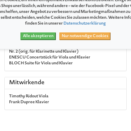
n Cookies, um Ihnen ein optimales Einkaufserlebnis zu bieten. Einige si
Karten hierfür können unter dem Punkt »Zusatzleistungen zu
s Shops unerlässlich, während andere – wie der Facebook-Pixel und der
Ihrem Konzert« gebucht werden.
ns helfen, unser Angebot zu verbessern und Marketingmaßnahmen zu
 selbst entscheiden, welche Cookies Sie zulassen möchten. Weitere In
finden Sie in unserer
Datenschutzerklärung
Programm
Alle akzeptieren
Nur notwendige Cookies
JOACHIM
Hebräische Melodien für Viola und Klavier op. 9
BRAHMS
Sonate Nr. 2 Es-Dur für Viola und Klavier op. 120
Nr. 2 (orig. für Klarinette und Klavier)
ENESCU
Concertstück für Viola und Klavier
BLOCH
Suite für Viola und Klavier
Mitwirkende
Timothy Ridout
Viola
Frank Dupree
Klavier