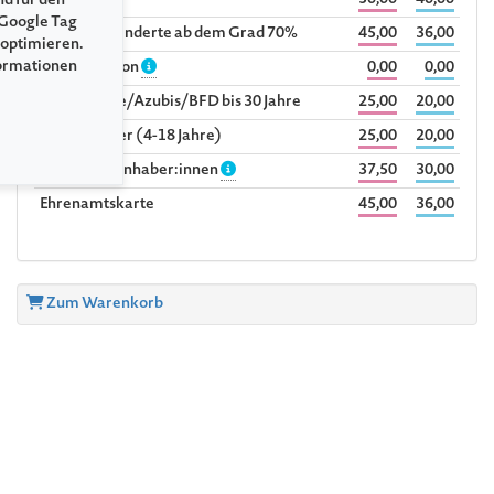
Vollpreis
50,00
40,00
nd für den
 Google Tag
Schwerbehinderte ab dem Grad 70%
45,00
36,00
 optimieren.
formationen
Begleitperson
0,00
0,00
Studierende/Azubis/BFD bis 30 Jahre
25,00
20,00
Kind/Schüler (4-18 Jahre)
25,00
20,00
Sozialpass-Inhaber:innen
37,50
30,00
Ehrenamtskarte
45,00
36,00
Zum Warenkorb