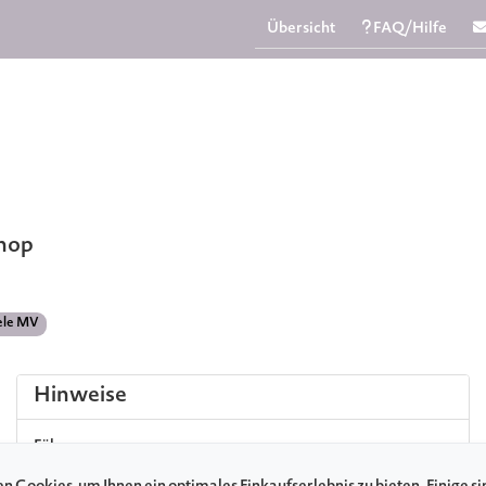
Übersicht
FAQ/Hilfe
Shop
iele MV
Hinweise
Führung
Um 17:00 Uhr findet eine kostenpflichtige Führung statt.