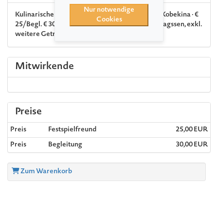
Nur notwendige
Kulinarischer Treff und Gespräch mit Anastasia Kobekina · €
Cookies
25/Begl. € 30* (inkl. Begrüßungsgetränk & Mittagssen, exkl.
weitere Getränke)
Mitwirkende
Preise
Preis
Festspielfreund
25,00 EUR
Preis
Begleitung
30,00 EUR
Zum Warenkorb