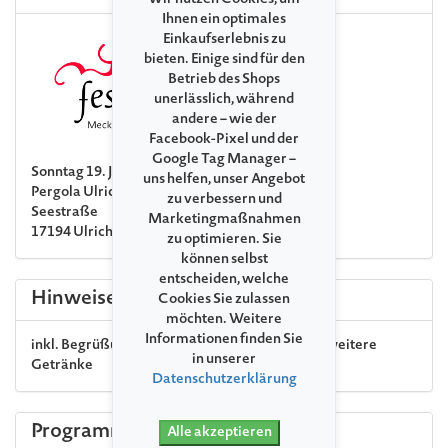
Wir nutzen Cookies, um
Ihnen ein optimales
Einkaufserlebnis zu
bieten. Einige sind für den
Betrieb des Shops
unerlässlich, während
andere – wie der
Facebook-Pixel und der
Google Tag Manager –
Sonntag 19. Juli 2026 13:00
uns helfen, unser Angebot
Pergola Ulrichshusen
zu verbessern und
Seestraße
Marketingmaßnahmen
17194 Ulrichshusen
zu optimieren. Sie
können selbst
entscheiden, welche
Hinweise
Cookies Sie zulassen
möchten. Weitere
Informationen finden Sie
inkl. Begrüßungsgetränk & Mittagessen, exkl. weitere
in unserer
Getränke
Datenschutzerklärung
Programm
Alle akzeptieren