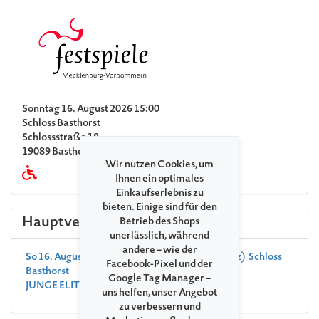
Sonntag 16. August 2026 15:00
Schloss Basthorst
Schlossstraße 18
19089 Basthorst (bei Crivitz)
Wir nutzen Cookies, um
Ihnen ein optimales
Einkaufserlebnis zu
bieten. Einige sind für den
Hauptveranstaltung
Betrieb des Shops
unerlässlich, während
andere – wie der
So 16. August 2026, 18:00 , Basthorst (bei Crivitz) Schloss
Facebook-Pixel und der
Basthorst
Google Tag Manager –
JUNGE ELITE Andrea Cicalese
Restkarten
uns helfen, unser Angebot
zu verbessern und