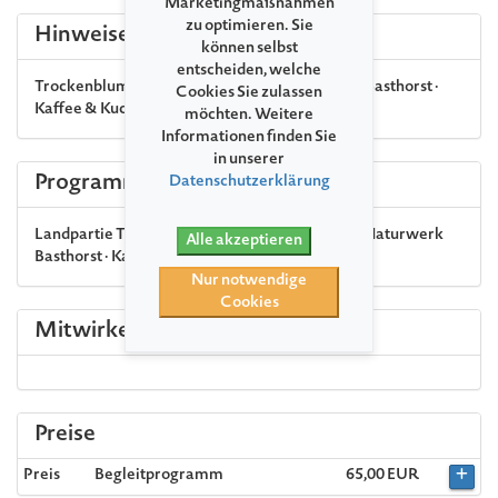
Marketingmaßnahmen
zu optimieren. Sie
Hinweise
können selbst
entscheiden, welche
Trockenblumenworkshop mit dem Naturwerk Basthorst ·
Cookies Sie zulassen
Kaffee & Kuchen
möchten. Weitere
Informationen finden Sie
in unserer
Programm
Datenschutzerklärung
Landpartie
Trockenblumenworkshop mit dem Naturwerk
Alle akzeptieren
Basthorst · Kaffee & Kuchen
Nur notwendige
Cookies
Mitwirkende
Preise
Preis
Begleitprogramm
65,00 EUR