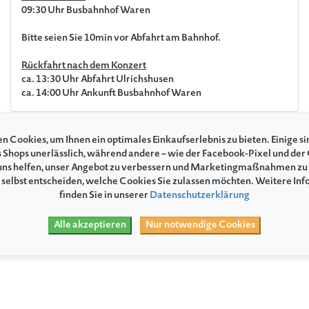
09:30 Uhr Busbahnhof Waren
Bitte seien Sie 10min vor Abfahrt am Bahnhof.
Rückfahrt nach dem Konzert
ca. 13:30 Uhr Abfahrt Ulrichshusen
ca. 14:00 Uhr Ankunft Busbahnhof Waren
Preise
n Cookies, um Ihnen ein optimales Einkaufserlebnis zu bieten. Einige si
s Shops unerlässlich, während andere – wie der Facebook-Pixel und der
Preis
Vollpreis
25,00 EUR
ns helfen, unser Angebot zu verbessern und Marketingmaßnahmen zu
 selbst entscheiden, welche Cookies Sie zulassen möchten. Weitere In
finden Sie in unserer
Datenschutzerklärung
Alle akzeptieren
Nur notwendige Cookies