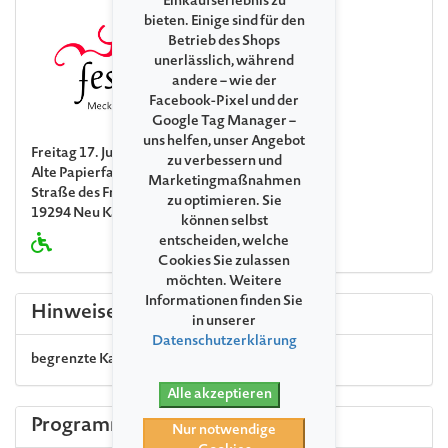
Einkaufserlebnis zu
bieten. Einige sind für den
Betrieb des Shops
unerlässlich, während
andere – wie der
Facebook-Pixel und der
Google Tag Manager –
uns helfen, unser Angebot
Freitag 17. Juli 2026 17:00
zu verbessern und
Alte Papierfabrik Neu Kaliß, Kontorhaus
Marketingmaßnahmen
Straße des Friedens 10
zu optimieren. Sie
19294 Neu Kaliß
können selbst
entscheiden, welche
Cookies Sie zulassen
möchten. Weitere
Informationen finden Sie
Hinweise
in unserer
Datenschutzerklärung
begrenzte Kapazität
Alle akzeptieren
Programm
Nur notwendige