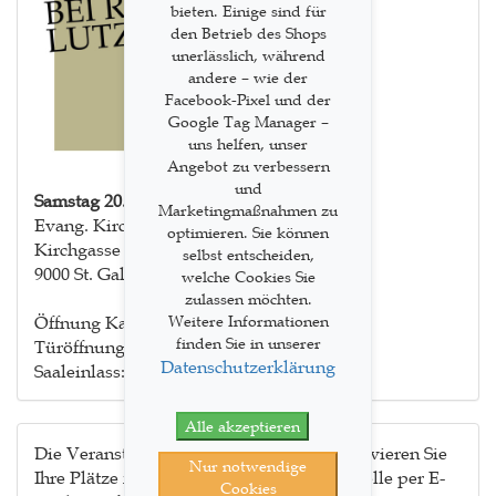
bieten. Einige sind für
den Betrieb des Shops
unerlässlich, während
andere – wie der
Facebook-Pixel und der
Google Tag Manager –
uns helfen, unser
Angebot zu verbessern
und
Samstag 20. Dezember 2025 10:30
Marketingmaßnahmen zu
Evang. Kirche St. Mangen
optimieren. Sie können
Kirchgasse 17
selbst entscheiden,
9000 St. Gallen
welche Cookies Sie
zulassen möchten.
Weitere Informationen
Öffnung Kasse: 09:30 Uhr
finden Sie in unserer
Türöffnung: 09:30 Uhr
Datenschutzerklärung
Saaleinlass: 10:15 Uhr
Alle akzeptieren
Die Veranstaltung ist kostenlos. Bitte reservieren Sie
Nur notwendige
Ihre Plätze frühzeitig über die Geschäftsstelle per E-
Cookies