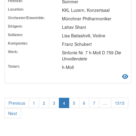
Sommer
KKL Luzern, Konzertsaal
Münchner Philharmoniker
Lahav Shani
Lisa Batiashvili, Violine
Franz Schubert
Sinfonie Nr. 7 h-Moll D 759
Die
Unvollendete
h-Moll
(current)
Previous
1
2
3
4
5
6
7
…
1515
Next