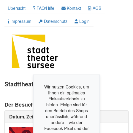
Übersicht
FAQ/Hilfe
Kontakt
AGB
Impressum
Datenschutz
Login
Stadttheater Sursee Ticket-Shop
Wir nutzen Cookies, um
Ihnen ein optimales
Einkaufserlebnis zu
Der Besuch der alten Dame
bieten. Einige sind für
den Betrieb des Shops
Datum, Zeit und Ort
unerlässlich, während
andere – wie der
Facebook-Pixel und der