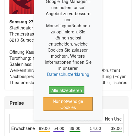
Google Tag Manager –
uns helfen, unser
Angebot zu verbessern
und
Samstag 27. September 2025 19:30
Marketingmaßnahmen
Stadttheater Sursee, Bühne
zu optimieren. Sie
Theaterstrasse 5
können selbst
6210 Sursee
entscheiden, welche
Cookies Sie zulassen
Öffnung Kasse: 18:30 Uhr
möchten. Weitere
Türöffnung: 18:30 Uhr
Informationen finden Sie
Saaleinlass: 19:15 Uhr
in unserer
Werkeinführung: 19:00 Uhr (Theaterrestaurant Abruzzen)
Datenschutzerklärung
Nachbesprechung im Anschluss an die Veranstaltung
(Foyer EG)
Theaterrestaurant Abruzzen geöffnet ab: 18.30 Uhr (Tischreserva
Alle akzeptieren
Nur notwendige
Preise
Cookies
Kat. I
Kat. II
Kat. III
Non Use
Non Use
Erwachsene
69.00
54.00
39.00
54.00
39.00