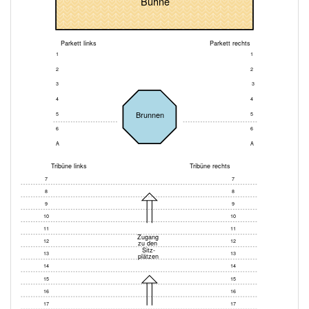
Bühne
Parkett links
Parkett rechts
1
1
2
2
3
3
4
4
Brunnen
5
5
6
6
A
A
Tribüne links
Tribüne rechts
7
7
8
8
9
9
10
10
11
11
Zugang
12
12
zu den
Sitz-
13
13
plätzen
14
14
15
15
16
16
17
17