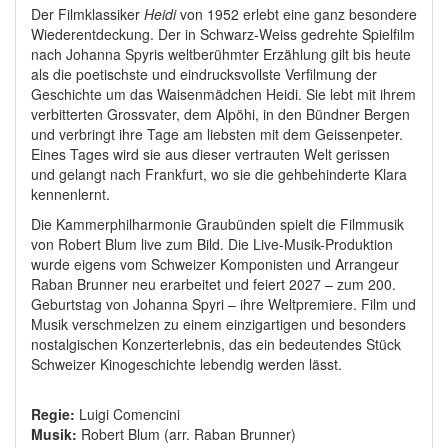
Der Filmklassiker
Heidi
von 1952 erlebt eine ganz besondere
Wiederentdeckung. Der in Schwarz-Weiss gedrehte Spielfilm
nach Johanna Spyris weltberühmter Erzählung gilt bis heute
als die poetischste und eindrucksvollste Verfilmung der
Geschichte um das Waisenmädchen Heidi. Sie lebt mit ihrem
verbitterten Grossvater, dem Alpöhi, in den Bündner Bergen
und verbringt ihre Tage am liebsten mit dem Geissenpeter.
Eines Tages wird sie aus dieser vertrauten Welt gerissen
und gelangt nach Frankfurt, wo sie die gehbehinderte Klara
kennenlernt.
Die Kammerphilharmonie Graubünden spielt die Filmmusik
von Robert Blum live zum Bild. Die Live-Musik-Produktion
wurde eigens vom Schweizer Komponisten und Arrangeur
Raban Brunner neu erarbeitet und feiert 2027 – zum 200.
Geburtstag von Johanna Spyri – ihre Weltpremiere. Film und
Musik verschmelzen zu einem einzigartigen und besonders
nostalgischen Konzerterlebnis, das ein bedeutendes Stück
Schweizer Kinogeschichte lebendig werden lässt.
Regie:
Luigi Comencini
Musik:
Robert Blum (arr. Raban Brunner)