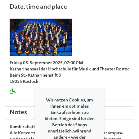
Date, time and place
Friday 05. September 2025, 07:00 PM
Katharinensaal der Hochschule für Musik und Theater Rostock
Beim St.-Katharinenstift 8
18055 Rostock
Wir nutzen Cookies, um
Ihnen ein optimales
Notes
Einkaufserlebnis zu
bieten. Einige sind für den
Betrieb des Shops
Kombirabatt
unerlässlich, während
Alle Konzerte der Veranstaltungsreihe »Sommercampus«
andere – wie der