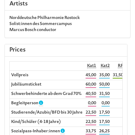
Artists
Norddeutsche Philharmonie Rostock
Solist:innen des Sommercampus
Marcus Bosch
conductor
Prices
Kat1
Kat2
RF
Begl
Vollpreis
45,00
35,00
31,50
Jubiläumsticket
60,00
50,00
Schwerbehinderte ab dem Grad 70%
40,50
31,50
Begleitperson
0,00
0,00
Studierende/Azubis/BFD bis 30 Jahre
22,50
17,50
Kind/Schüler (4-18 Jahre)
22,50
17,50
Sozialpass-Inhaber:innen
33,75
26,25