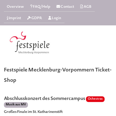
Overview
FAQ/Help
Contact
AGB
Imprint
GDPR
Login
Festspiele Mecklenburg-Vorpommern Ticket-
Shop
Abschlusskonzert des Sommercampus
Ochestras
Musik aus MV
Großes Finale im St. Katharinenstift