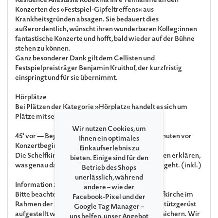
Residence Anastasia Kobekina Ihre Teilnahme an den
Konzerten des »Festspiel-Gipfeltreffens« aus
Krankheitsgründen absagen. Sie bedauert dies
außerordentlich, wünscht ihren wunderbaren Kolleg:innen
fantastische Konzerte und hofft, bald wieder auf der Bühne
stehen zu können.
Ganz besonderer Dank gilt dem Cellisten und
Festspielpreisträger Benjamin Kruithof, der kurzfristig
einspringt und für sie übernimmt.
Hörplätze
Bei Plätzen der Kategorie »Hörplatz« handelt es sich um
Plätze mit sehr stark eingeschränkter Sicht.
Wir nutzen Cookies, um
45' vor — Begegnungen & Wissenswertes 45 Minuten vor
Ihnen ein optimales
Konzertbeginn
Einkaufserlebnis zu
Die Schelfkirche hat einen Dachschaden! Experten erklären,
bieten. Einige sind für den
was genau das Problem ist und wie es nun weitergeht. (inkl.)
Betrieb des Shops
unerlässlich, während
Information zum Spielort
andere – wie der
Bitte beachten Sie, dass in der Vierung der Schelfkirche im
Facebook-Pixel und der
Rahmen der Schwammsanierung ein massives Stützgerüst
Google Tag Manager –
aufgestellt wurde, um den Dachstuhl statisch zu sichern. Wir
uns helfen, unser Angebot