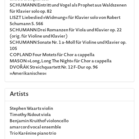
SCHUMANN
Eintritt und Vogel als Prophet aus Waldszenen
für Klavier solo op. 82
LISZT
Liebeslied »Widmung« für Klavier solo von Robert
Schumann S. 566
SCHUMANN
Drei Romanzen für Viola und Klavier op. 22
(orig. für Violine und Klavier)
SCHUMANN
Sonate Nr. 1 a-Moll für Violine und Klavier op.
105
COPLAND
Four Motets für Chor a cappella
MASON
»Long, Long The Night« für Chor a cappella
DVOŘÁK
Streichquartett Nr. 12 F-Dur op. 96
»Amerikanisches«
Artists
Stephen Waarts
violin
Timothy Ridout
viola
Benjamin Kruithof
violoncello
amarcord
vocal ensemble
Trio Karénine
piano trio