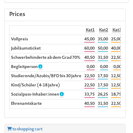
Prices
Kat1
Kat2
Kat3
Hörp
Vollpreis
45,00
35,00
25,00
1
Jubiläumsticket
60,00
50,00
40,00
Schwerbehinderte ab dem Grad 70%
40,50
31,50
22,50
Begleitperson
0,00
0,00
0,00
Studierende/Azubis/BFD bis 30 Jahre
22,50
17,50
12,50
Kind/Schüler (4-18 Jahre)
22,50
17,50
12,50
Sozialpass-Inhaber:innen
33,75
26,25
18,75
Ehrenamtskarte
40,50
31,50
22,50
to shopping cart