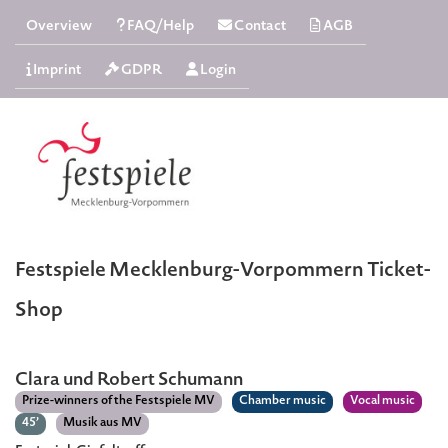
Overview
FAQ/Help
Contact
AGB
Imprint
GDPR
Login
Festspiele Mecklenburg-Vorpommern Ticket-
Shop
Clara und Robert Schumann
Prize-winners of the Festspiele MV
Chamber music
Vocal music
45’
Musik aus MV