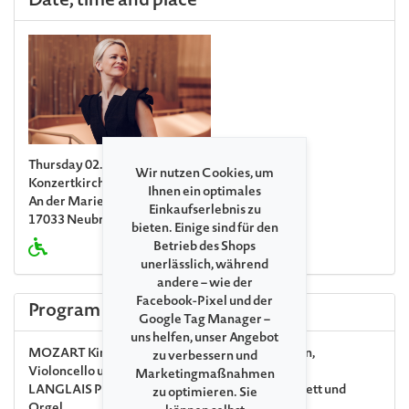
Date, time and place
Thursday 02. July 2026, 07:00 PM
Wir nutzen Cookies, um
Konzertkirche Neubrandenburg
Ihnen ein optimales
An der Marienkirche 1
Einkaufserlebnis zu
17033 Neubrandenburg
bieten. Einige sind für den
Betrieb des Shops
unerlässlich, während
andere – wie der
Facebook-Pixel und der
Program
Google Tag Manager –
uns helfen, unser Angebot
MOZART
Kirchensonate C-Dur für zwei Violinen,
zu verbessern und
Violoncello und Orgel KV 336 (336d)
Marketingmaßnahmen
LANGLAIS
Pièce en forme libre für Streichquartett und
zu optimieren. Sie