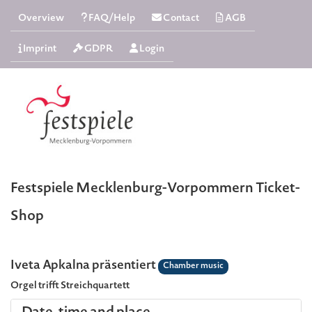
Overview
FAQ/Help
Contact
AGB
Imprint
GDPR
Login
Festspiele Mecklenburg-Vorpommern Ticket-
Shop
Iveta Apkalna präsentiert
Chamber music
Orgel trifft Streichquartett