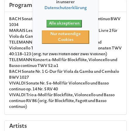
in unserer
Program
Datenschutzerklärung
BACH
Sonate e-Moll für Blockflöte und Basso continuo BWV
Alle akzeptieren
1034
MARAIS
Les Voix Humaines aus Pièces de Viole, Livre 2 für
Nur notwendige
Viola da Gamba solo
Cookies
TELEMANN
Sonate Nr. 1 D-Dur für Blockflöte und
Violoncello TWV 40:118 aus Sechs Kanonische Sonaten TWV
40:118–123 (orig. für zwei Flöten oder zwei Violinen)
TELEMANN
Konzert a-Moll für Blockflöte, Violoncello und
Basso continuo TWV 52:a1
BACH
Sonate Nr. 1 G-Dur für Viola da Gamba und Cembalo
BWV 1027
VIVALDI
Sonate Nr. 5 e-Moll für Violoncello und Basso
continuo op. 14 Nr. 5 RV 40
VIVALDI
Trio a-Moll für Blockflöte, Violoncello und Basso
continuo RV 86 (orig. für Blockflöte, Fagott und Basso
continuo)
Artists