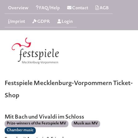
Overview
FAQ/Help
Contact
AGB
Imprint
GDPR
Login
Festspiele Mecklenburg-Vorpommern Ticket-
Shop
Mit Bach und Vivaldi im Schloss
Prize-winners of the Festspiele MV
Musik aus MV
Chamber music