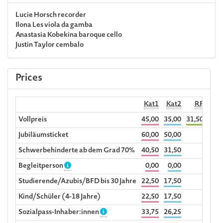
Lucie Horsch
recorder
Ilona Les
viola da gamba
Anastasia Kobekina
baroque cello
Justin Taylor
cembalo
Prices
Kat1
Kat2
RF
Begl
Vollpreis
45,00
35,00
31,50
Jubiläumsticket
60,00
50,00
Schwerbehinderte ab dem Grad 70%
40,50
31,50
Begleitperson
0,00
0,00
Studierende/Azubis/BFD bis 30 Jahre
22,50
17,50
Kind/Schüler (4-18 Jahre)
22,50
17,50
Sozialpass-Inhaber:innen
33,75
26,25