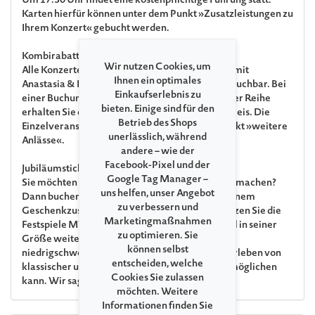
Um 17:30 Uhr findet eine kostenpflichtige Führung statt.
Karten hierfür können unter dem Punkt »Zusatzleistungen zu
Ihrem Konzert« gebucht werden.
Kombirabatt
Wir nutzen Cookies, um
Alle Konzerte der Veranstaltungsreihe »Barock mit
Ihnen ein optimales
Anastasia & Friends« sind auch als Kombiticket buchbar. Bei
Einkaufserlebnis zu
einer Buchung von mindestens 2 Konzerten dieser Reihe
bieten. Einige sind für den
erhalten Sie einen Rabatt von 10% auf den Vollpreis. Die
Betrieb des Shops
Einzelveranstaltungen finden Sie unter dem Punkt »weitere
unerlässlich, während
Anlässe«.
andere – wie der
Facebook-Pixel und der
Jubiläumsticket
Google Tag Manager –
Sie möchten uns zum 35. Jubiläum ein Geschenk machen?
uns helfen, unser Angebot
Dann buchen Sie gern Ihr Jubiläumsticket. Mit einem
zu verbessern und
Geschenkzuschlag von € 15 pro Ticket unterstützen Sie die
Marketingmaßnahmen
Festspiele MV und sorgen dafür, dass das Festival in seiner
zu optimieren. Sie
Größe weiterhin allen Interessierten einen
können selbst
niedrigschwelligen Zugang zum einzigartigen Erleben von
entscheiden, welche
klassischer und nicht ganz klassischer Musik ermöglichen
Cookies Sie zulassen
kann. Wir sagen: Herzlichen Dank!
möchten. Weitere
Informationen finden Sie