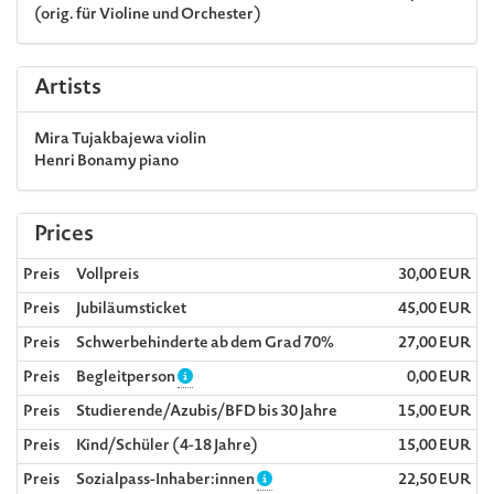
(orig. für Violine und Orchester)
Artists
Mira Tujakbajewa
violin
Henri Bonamy
piano
Prices
Preis
Vollpreis
30,00 EUR
Preis
Jubiläumsticket
45,00 EUR
Preis
Schwerbehinderte ab dem Grad 70%
27,00 EUR
Preis
Begleitperson
0,00 EUR
Preis
Studierende/Azubis/BFD bis 30 Jahre
15,00 EUR
Preis
Kind/Schüler (4-18 Jahre)
15,00 EUR
Preis
Sozialpass-Inhaber:innen
22,50 EUR