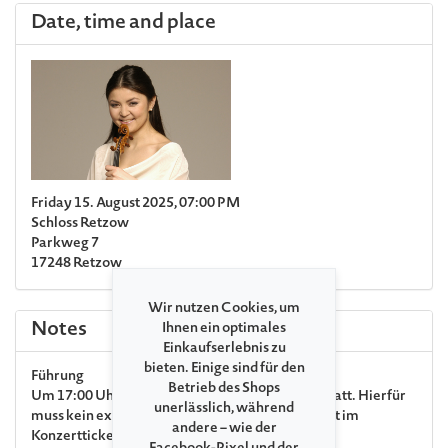
Date, time and place
Friday 15. August 2025, 07:00 PM
Schloss Retzow
Parkweg 7
17248 Retzow
Wir nutzen Cookies, um
Notes
Ihnen ein optimales
Einkaufserlebnis zu
bieten. Einige sind für den
Führung
Betrieb des Shops
Um 17:00 Uhr findet eine kostenfreie Führung statt. Hierfür
unerlässlich, während
muss kein extra Ticket gebucht werden. Diese ist im
andere – wie der
Konzertticket inklusive.