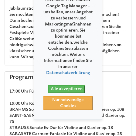
Facebook-Pixel und der
Google Tag Manager –
Jubiläumsticket
uns helfen, unser Angebot
Sie möchten uns zum 35. Jubiläum ein Geschenk machen?
zu verbessern und
Dann buchen Sie gern Ihr Jubiläumsticket. Mit einem
Marketingmaßnahmen
Geschenkzuschlag von € 15 pro Ticket unterstützen Sie die
zu optimieren. Sie
Festspiele MV und sorgen dafür, dass das Festival in seiner
können selbst
Größe weiterhin allen Interessierten einen
entscheiden, welche
niedrigschwelligen Zugang zum einzigartigen Erleben von
Cookies Sie zulassen
klassischer und nicht ganz klassischer Musik ermöglichen
möchten. Weitere
kann. Wir sagen: Herzlichen Dank!
Informationen finden Sie
in unserer
Datenschutzerklärung
Program
Alle akzeptieren
17:00 Uhr
Führung durch das Schloss Retzow
Nur notwendige
19:00 Uhr
Konzert
Cookies
BRAHMS
Sonate Nr. 3 d-Moll für Violine und Klavier op. 108
SAINT-SAËNS
Sonate Nr. 1 d-Moll für Violine und Klavier op.
75
STRAUSS
Sonate Es-Dur für Violine und Klavier op. 18
SARASATE
Carmen-Fantasie für Violine und Klavier op. 25