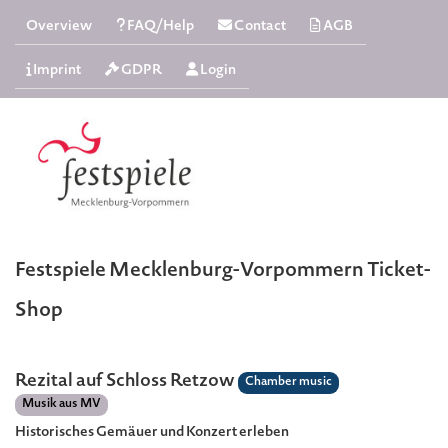
Overview
FAQ/Help
Contact
AGB
Imprint
GDPR
Login
Festspiele Mecklenburg-Vorpommern Ticket-
Shop
Rezital auf Schloss Retzow
Chamber music
Musik aus MV
Historisches Gemäuer und Konzert erleben