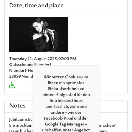
Date, time and place
Thursday 21. August 2025, 07:00 PM
Gutsscheune Niendorf
Niendorf-Hof/L121
23999 Niendorf (Poel)
Wir nutzen Cookies, um
Ihnen ein optimales
Einkaufserlebnis zu
bieten. Einige sind für den
Betrieb des Shops
Notes
unerlässlich, während
andere – wie der
Facebook-Pixel und der
Jubiläumsticket
Google Tag Manager –
Sie möchten uns zum 35. Jubiläum ein Geschenk machen?
uns helfen, unser Angebot
Dann buchen Sie gern Ihr Jubiläumsticket. Mit einem