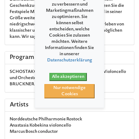
zu verbessern und
Geschenkzuschlag von € 15 pro Ticket unterstützen Sie die
Marketingmaßnahmen
Festspiele MV und sorgen dafür, dass das Festival in seiner
zu optimieren. Sie
Größe weiterhin allen Interessierten einen
können selbst
niedrigschwelligen Zugang zum einzigartigen Erleben von
entscheiden, welche
klassischer und nicht ganz klassischer Musik ermöglichen
Cookies Sie zulassen
kann. Wir sagen: Herzlichen Dank!
möchten. Weitere
Informationen finden Sie
in unserer
Program
Datenschutzerklärung
SCHOSTAKOWITSCH
Konzert Nr. 1 Es-Dur für Violoncello
Alle akzeptieren
und Orchester op. 107
BRUCKNER
Sinfonie Nr. 3 d-Moll WAB 103
Nur notwendige
Cookies
Artists
Norddeutsche Philharmonie Rostock
Anastasia Kobekina
violoncello
Marcus Bosch
conductor