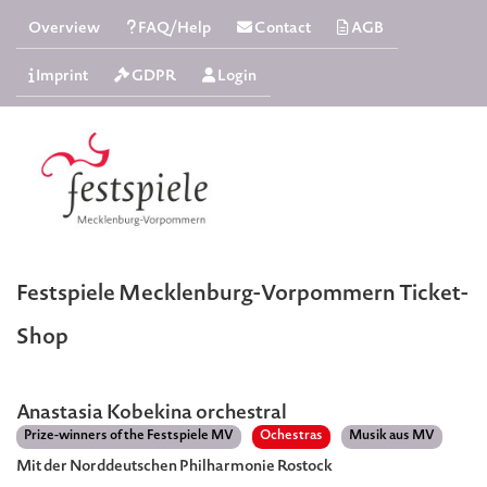
Overview
FAQ/Help
Contact
AGB
Imprint
GDPR
Login
Festspiele Mecklenburg-Vorpommern Ticket-
Shop
Anastasia Kobekina orchestral
Prize-winners of the Festspiele MV
Ochestras
Musik aus MV
Mit der Norddeutschen Philharmonie Rostock