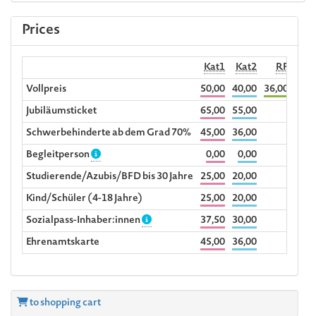
Prices
Kat1
Kat2
RF
Begl
Vollpreis
50,00
40,00
36,00
Jubiläumsticket
65,00
55,00
Schwerbehinderte ab dem Grad 70%
45,00
36,00
Begleitperson
0,00
0,00
Studierende/Azubis/BFD bis 30 Jahre
25,00
20,00
Kind/Schüler (4-18 Jahre)
25,00
20,00
Sozialpass-Inhaber:innen
37,50
30,00
Ehrenamtskarte
45,00
36,00
to shopping cart