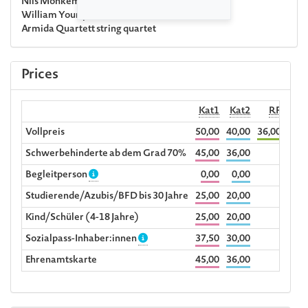
Nils Mönkemeyer
viola
William Youn
piano
Armida Quartett
string quartet
Prices
Kat1
Kat2
RF
Begl
Vollpreis
50,00
40,00
36,00
Schwerbehinderte ab dem Grad 70%
45,00
36,00
Begleitperson
0,00
0,00
Studierende/Azubis/BFD bis 30 Jahre
25,00
20,00
Kind/Schüler (4-18 Jahre)
25,00
20,00
Sozialpass-Inhaber:innen
37,50
30,00
Ehrenamtskarte
45,00
36,00