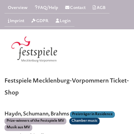
Overview
FAQ/Help
Contact
AGB
Imprint
GDPR
Login
Festspiele Mecklenburg-Vorpommern Ticket-
Shop
Haydn, Schumann, Brahms
Preisträger in Residence
Prize-winners of the Festspiele MV
Chamber music
Musik aus MV