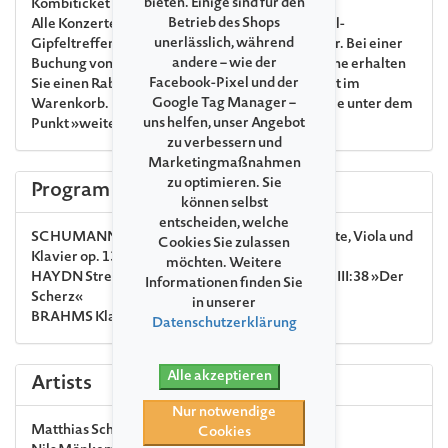
bieten. Einige sind für den
Kombiticket
Betrieb des Shops
Alle Konzerte der Veranstaltungsreihe »Festspiel-
unerlässlich, während
Gipfeltreffen« sind auch als Kombiticket buchbar. Bei einer
andere – wie der
Buchung von mindestens 2 Konzerten dieser Reihe erhalten
Facebook-Pixel und der
Sie einen Rabatt von 10 % auf den Vollpreis direkt im
Google Tag Manager –
Warenkorb. Die Einzelveranstaltungen finden Sie unter dem
uns helfen, unser Angebot
Punkt »weitere Anlässe«.
zu verbessern und
Marketingmaßnahmen
zu optimieren. Sie
Program
können selbst
entscheiden, welche
SCHUMANN
Märchenerzählungen für Klarinette, Viola und
Cookies Sie zulassen
Klavier op. 132
möchten. Weitere
HAYDN
Streichquartett Es-Dur op. 33 Nr. 2 Hob. III:38 »Der
Informationen finden Sie
Scherz«
in unserer
BRAHMS
Klavierquintett f-Moll op. 34
Datenschutzerklärung
Alle akzeptieren
Artists
Nur notwendige
Matthias Schorn
clarinet
Cookies