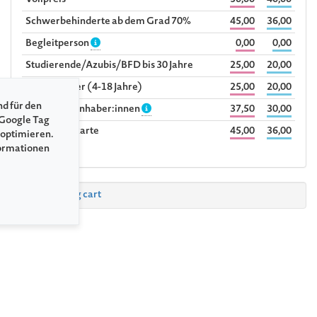
Vollpreis
50,00
40,00
Schwerbehinderte ab dem Grad 70%
45,00
36,00
Begleitperson
0,00
0,00
Studierende/Azubis/BFD bis 30 Jahre
25,00
20,00
Kind/Schüler (4-18 Jahre)
25,00
20,00
nd für den
Sozialpass-Inhaber:innen
37,50
30,00
 Google Tag
Ehrenamtskarte
45,00
36,00
 optimieren.
formationen
to shopping cart