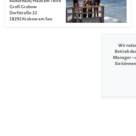
Kulturhaus/Haus am Teich
Groß Grabow
Dorfstraße 22
18292 Krakow am See
Wir nutze
Betrieb de
Manager – u
Sie können