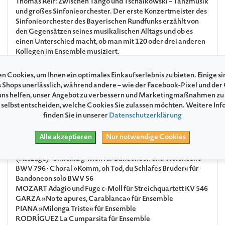
Thomas Reif: Zwischen Tango und Tschaikowski – Tanzmusik
und großes Sinfonieorchester. Der erste Konzertmeister des
Sinfonieorchester des Bayerischen Rundfunks erzählt von
den Gegensätzen seines musikalischen Alltags und ob es
einen Unterschied macht, ob man mit 120 oder drei anderen
Kollegen im Ensemble musiziert.
n Cookies, um Ihnen ein optimales Einkaufserlebnis zu bieten. Einige si
Program
s Shops unerlässlich, während andere – wie der Facebook-Pixel und der
ns helfen, unser Angebot zu verbessern und Marketingmaßnahmen zu
 selbst entscheiden, welche Cookies Sie zulassen möchten. Weitere In
GOLDBERG
Sonate c-Moll für zwei Violinen, Viola und Basso
finden Sie in unserer
Datenschutzerklärung
continuo
MARINI
Sonata sopra la Monica für zwei Violinen und Basso
Alle akzeptieren
Nur notwendige Cookies
continuo op. 8 Nr. 45
BACH
Die Kunst der Fuge für Klavier solo BWV 1080
(Auszüge) · Sinfonia g-Moll für Bandoneon und Violoncello
BWV 796 · Choral »Komm, oh Tod, du Schlafes Bruder« für
Bandoneon solo BWV 56
MOZART
Adagio und Fuge c-Moll für Streichquartett KV 546
GARZA
»No te apures, Carablanca« für Ensemble
PIANA
»Milonga Triste« für Ensemble
RODRÍGUEZ
La Cumparsita für Ensemble