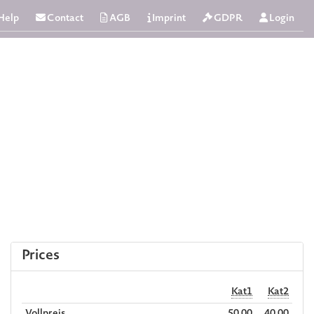
Help
Contact
AGB
Imprint
GDPR
Login
Prices
Kat1
Kat2