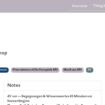
Overview
FAQ/
Shop
music
Prize-winners of the Festspiele MV
Musik aus MV
45’
Notes
45' vor — Begegnungen & Wissenswertes 45 Minuten vor
Konzertbeginn