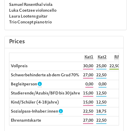
Samuel Rosenthal
viola
Luka Coetzee
violoncello
Laura Lootens
guitar
Trio Concept
piano trio
Prices
Kat1
Kat2
RF
Begl
Vollpreis
30,00
25,00
22,50
Schwerbehinderte ab dem Grad 70%
27,00
22,50
Begleitperson
0,00
0,00
Studierende/Azubis/BFD bis 30 Jahre
15,00
12,50
Kind/Schüler (4-18 Jahre)
15,00
12,50
Sozialpass-Inhaber:innen
22,50
18,75
Ehrenamtskarte
27,00
22,50