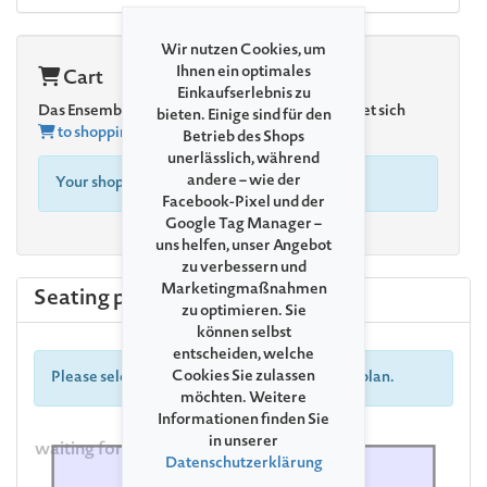
Wir nutzen Cookies, um
Ihnen ein optimales
Cart
Einkaufserlebnis zu
Das Ensemble der Bothmer-Musik verabschiedet sich
bieten. Einige sind für den
to shopping cart
Betrieb des Shops
unerlässlich, während
andere – wie der
Your shopping cart is empty
Facebook-Pixel und der
Google Tag Manager –
uns helfen, unser Angebot
zu verbessern und
Marketingmaßnahmen
Seating plan
zu optimieren. Sie
können selbst
entscheiden, welche
Cookies Sie zulassen
Please select your seat directly in the seating plan.
möchten. Weitere
Informationen finden Sie
in unserer
waiting for Seating Plan
Datenschutzerklärung