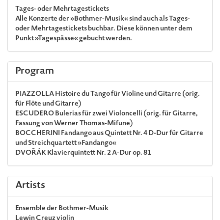
Tages- oder Mehrtagestickets
Alle Konzerte der »Bothmer-Musik« sind auch als Tages-
oder Mehrtagestickets buchbar. Diese können unter dem
Punkt »Tagespässe« gebucht werden.
Program
PIAZZOLLA
Histoire du Tango für Violine und Gitarre (orig.
für Flöte und Gitarre)
ESCUDERO
Bulerias für zwei Violoncelli (orig. für Gitarre,
Fassung von Werner Thomas-Mifune)
BOCCHERINI
Fandango aus Quintett Nr. 4 D-Dur für Gitarre
und Streichquartett »Fandango«
DVOŘÁK
Klavierquintett Nr. 2 A-Dur op. 81
Artists
Ensemble der Bothmer-Musik
Lewin Creuz
violin