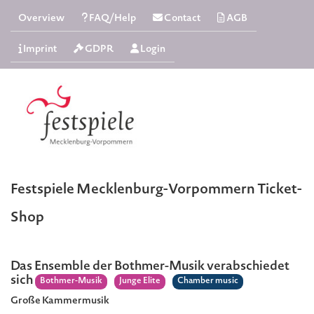
Overview
FAQ/Help
Contact
AGB
Imprint
GDPR
Login
Festspiele Mecklenburg-Vorpommern Ticket-
Shop
Das Ensemble der Bothmer-Musik verabschiedet
sich
Bothmer-Musik
Junge Elite
Chamber music
Große Kammermusik