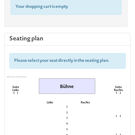
Your shopping cart is empty
Seating plan
Please select your seat directly in the seating plan.
waiting for Seating Plan
Bühne
Seite
Seite
Links
Rechts
2
1
1
2
Links
Rechts
1
2
1
2
3
4
5