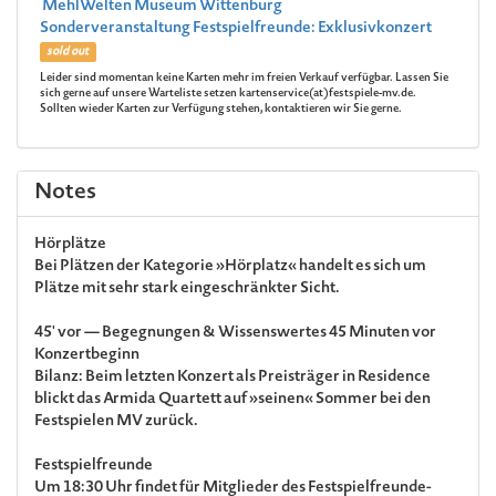
MehlWelten Museum Wittenburg
Sonderveranstaltung Festspielfreunde: Exklusivkonzert
sold out
Leider sind momentan keine Karten mehr im freien Verkauf verfügbar. Lassen Sie
sich gerne auf unsere Warteliste setzen kartenservice(at)festspiele-mv.de.
Sollten wieder Karten zur Verfügung stehen, kontaktieren wir Sie gerne.
Notes
Hörplätze
Bei Plätzen der Kategorie »Hörplatz« handelt es sich um
Plätze mit sehr stark eingeschränkter Sicht.
45' vor — Begegnungen & Wissenswertes 45 Minuten vor
Konzertbeginn
Bilanz: Beim letzten Konzert als Preisträger in Residence
blickt das Armida Quartett auf »seinen« Sommer bei den
Festspielen MV zurück.
Festspielfreunde
Um 18:30 Uhr findet für Mitglieder des Festspielfreunde-