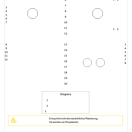
1
2
6
7
3
4
8
5
9
6
7
10
11
1
2
12
8
13
3
9
4
14
10
5
11
15
6
12
7
16
8
17
18
19
20
Empore
1
2
3
Entspricht nicht der tatsächlichen Platzierung.
Sie werden vor Ort platziert.