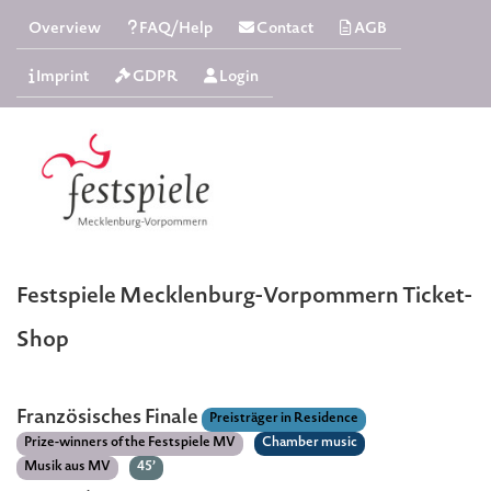
Overview
FAQ/Help
Contact
AGB
Imprint
GDPR
Login
Festspiele Mecklenburg-Vorpommern Ticket-
Shop
Französisches Finale
Preisträger in Residence
Prize-winners of the Festspiele MV
Chamber music
Musik aus MV
45’