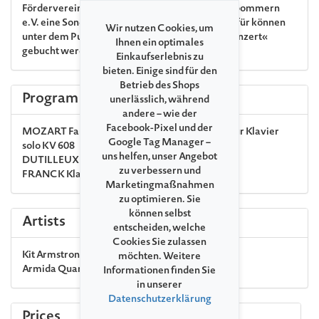
Fördervereins der Festspiele Mecklenburg-Vorpommern
e.V. eine Sonderveranstaltung statt. Karten hierfür können
Wir nutzen Cookies, um
unter dem Punkt »Zusatzleistungen zu Ihrem Konzert«
Ihnen ein optimales
gebucht werden.
Einkaufserlebnis zu
bieten. Einige sind für den
Betrieb des Shops
Program
unerlässlich, während
andere – wie der
Facebook-Pixel und der
MOZART
Fantasie f-Moll für eine Orgelwalze für Klavier
Google Tag Manager –
solo KV 608
uns helfen, unser Angebot
DUTILLEUX
Streichquartett »Ainsi la nuit«
zu verbessern und
FRANCK
Klavierquintett f-Moll FMW 7
Marketingmaßnahmen
zu optimieren. Sie
können selbst
Artists
entscheiden, welche
Cookies Sie zulassen
Kit Armstrong
piano
möchten. Weitere
Armida Quartett
string quartet
Informationen finden Sie
in unserer
Datenschutzerklärung
Prices