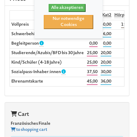
Alle akzeptieren
Kat1
Kat2
Hörplatz
Nur notwendige
Vollpreis
50,00
40,00
15,00
3
Cookies
Schwerbehinderte ab dem Grad 70%
45,00
36,00
Begleitperson
0,00
0,00
Studierende/Azubis/BFD bis 30 Jahre
25,00
20,00
Kind/Schüler (4-18 Jahre)
25,00
20,00
Sozialpass-Inhaber:innen
37,50
30,00
Ehrenamtskarte
45,00
36,00
Cart
Französisches Finale
to shopping cart