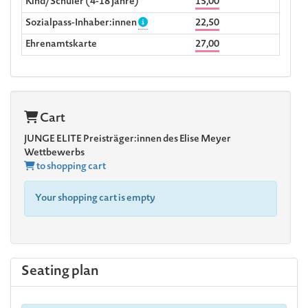
Kind/Schüler (4-18 Jahre)
15,00
Sozialpass-Inhaber:innen
22,50
Ehrenamtskarte
27,00
Cart
JUNGE ELITE Preisträger:innen des Elise Meyer
Wettbewerbs
to shopping cart
Your shopping cart is empty
Seating plan