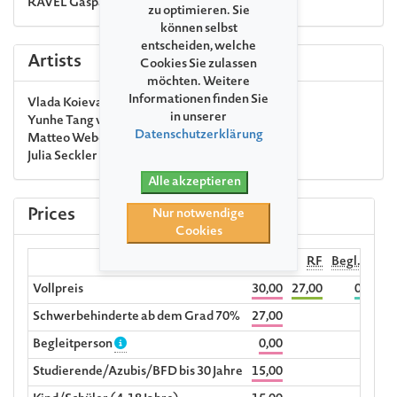
RAVEL
Gaspard de la nuit für Klavier solo
zu optimieren. Sie
können selbst
entscheiden, welche
Artists
Cookies Sie zulassen
möchten. Weitere
Informationen finden Sie
Vlada Koieva
soprano
in unserer
Yunhe Tang
violin
Datenschutzerklärung
Matteo Weber
piano
Julia Seckler
piano
Alle akzeptieren
Prices
Nur notwendige
Cookies
Preis
RF
Begl. RF
Vollpreis
30,00
27,00
0,00
Schwerbehinderte ab dem Grad 70%
27,00
Begleitperson
0,00
Studierende/Azubis/BFD bis 30 Jahre
15,00