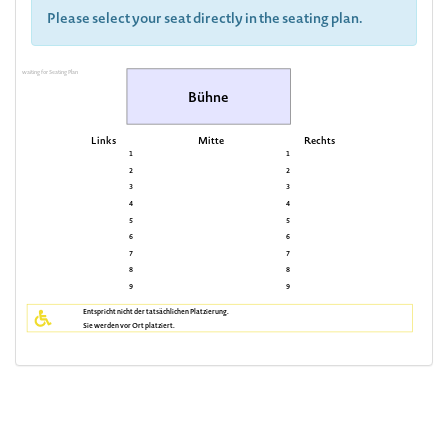
Please select your seat directly in the seating plan.
waiting for Seating Plan
Bühne
Links
Mitte
Rechts
1
1
2
2
3
3
4
4
5
5
6
6
7
7
8
8
9
9
Entspricht nicht der tatsächlichen Platzierung.
Sie werden vor Ort platziert.