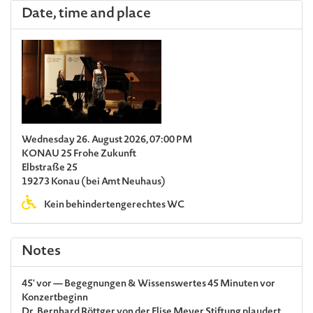
Date, time and place
Wednesday 26. August 2026, 07:00 PM
KONAU 25 Frohe Zukunft
Elbstraße 25
19273 Konau (bei Amt Neuhaus)
Kein behindertengerechtes WC
Notes
45' vor — Begegnungen & Wissenswertes 45 Minuten vor
Konzertbeginn
Dr. Bernhard Röttger
von der Elise Meyer Stiftung plaudert