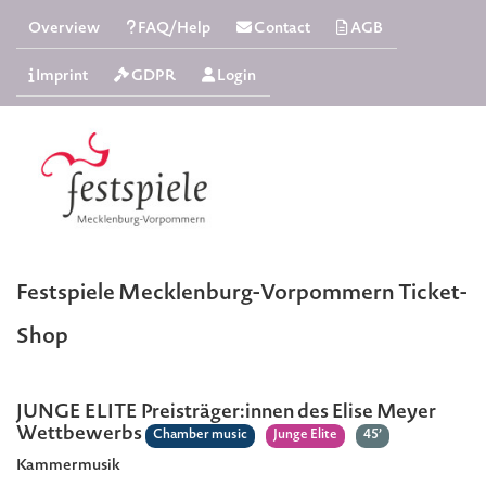
Overview
FAQ/Help
Contact
AGB
Imprint
GDPR
Login
Festspiele Mecklenburg-Vorpommern Ticket-
Shop
JUNGE ELITE Preisträger:innen des Elise Meyer
Wettbewerbs
Chamber music
Junge Elite
45’
Kammermusik