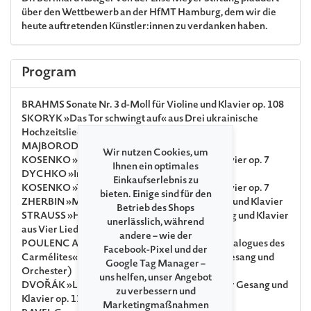
über den Wettbewerb an der HfMT Hamburg, dem wir die
heute auftretenden Künstler:innen zu verdanken haben.
Program
BRAHMS
Sonate Nr. 3 d-Moll für Violine und Klavier op. 108
SKORYK
»Das Tor schwingt auf« aus Drei ukrainische
Hochzeitslieder für Gesang und Klavier
MAJBORODA
»Brief« für Gesang und Klavier
Wir nutzen Cookies, um
KOSENKO
»Sprich, sprich!« für Gesang und Klavier op. 7
Ihnen ein optimales
DYCHKO
»Im Boot« für Gesang und Klavier
Einkaufserlebnis zu
KOSENKO
»Traurig bin ich« für Gesang und Klavier op. 7
bieten. Einige sind für den
ZHERBIN
»Meine Seele schwimmt« für Gesang und Klavier
Betrieb des Shops
STRAUSS
»Heimliche Aufforderung« für Gesang und Klavier
unerlässlich, während
aus Vier Lieder op. 27
andere – wie der
POULENC
Arie »Oh! Ne me quittez pas« aus »Dialogues des
Facebook-Pixel und der
Carmélites« für Gesang und Klavier (orig. für Gesang und
Google Tag Manager –
Orchester)
uns helfen, unser Angebot
DVOŘÁK
»Lied an den Mond« aus »Rusalka« für Gesang und
zu verbessern und
Klavier op. 114 (orig. für Gesang und Orchester)
Marketingmaßnahmen