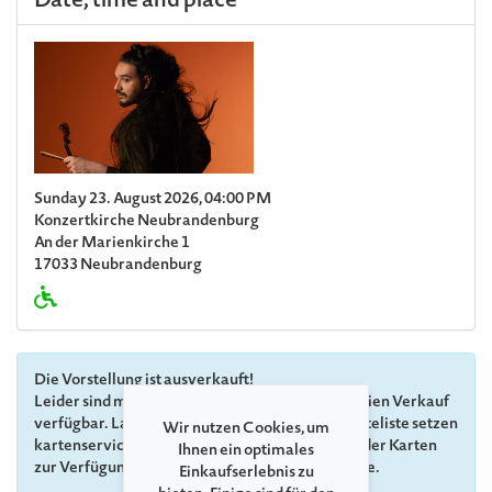
Date, time and place
Sunday 23. August 2026, 04:00 PM
Konzertkirche Neubrandenburg
An der Marienkirche 1
17033 Neubrandenburg
Die Vorstellung ist ausverkauft!
Leider sind momentan keine Karten mehr im freien Verkauf
verfügbar. Lassen Sie sich gerne auf unsere Warteliste setzen
Wir nutzen Cookies, um
kartenservice(at)festspiele-mv.de. Sollten wieder Karten
Ihnen ein optimales
zur Verfügung stehen, kontaktieren wir Sie gerne.
Einkaufserlebnis zu