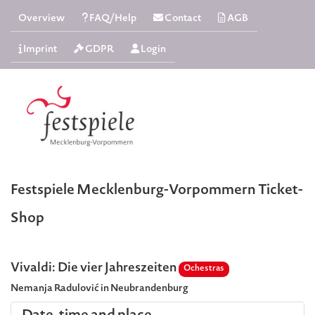
Overview
FAQ/Help
Contact
AGB
Imprint
GDPR
Login
Festspiele Mecklenburg-Vorpommern Ticket-
Shop
Vivaldi: Die vier Jahreszeiten
Ochestras
Nemanja Radulović in Neubrandenburg