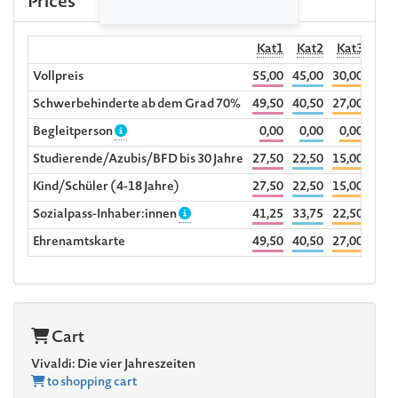
Prices
Kat1
Kat2
Kat3
R
Vollpreis
55,00
45,00
30,00
40,5
Schwerbehinderte ab dem Grad 70%
49,50
40,50
27,00
Begleitperson
0,00
0,00
0,00
Studierende/Azubis/BFD bis 30 Jahre
27,50
22,50
15,00
Kind/Schüler (4-18 Jahre)
27,50
22,50
15,00
Sozialpass-Inhaber:innen
41,25
33,75
22,50
Ehrenamtskarte
49,50
40,50
27,00
Cart
Vivaldi: Die vier Jahreszeiten
to shopping cart