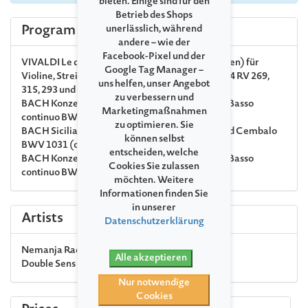
bieten. Einige sind für den
Betrieb des Shops
Program
unerlässlich, während
andere – wie der
Facebook-Pixel und der
VIVALDI
Le quattro stagioni (Die vier Jahreszeiten) für
Google Tag Manager –
Violine, Streicher und Basso continuo op. 8 Nr. 1-4 RV 269,
uns helfen, unser Angebot
315, 293 und 297
zu verbessern und
BACH
Konzert a-Moll für Violine, Streicher und Basso
Marketingmaßnahmen
continuo BWV 1041
zu optimieren. Sie
BACH
Siciliano aus Sonate Es-Dur für Violine und Cembalo
können selbst
BWV 1031 (orig. für Flöte und Cembalo)
entscheiden, welche
BACH
Konzert d-Moll für Violine, Streicher und Basso
Cookies Sie zulassen
continuo BWV 1052R
möchten. Weitere
Informationen finden Sie
in unserer
Artists
Datenschutzerklärung
Nemanja Radulović
violin, conductor
Alle akzeptieren
Double Sens
chamber orchestra
Nur notwendige
Cookies