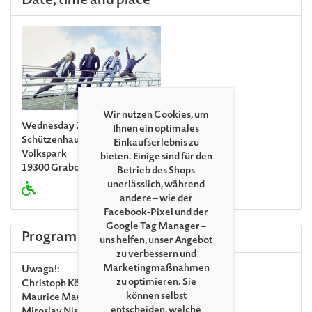
Date, time and place
Wir nutzen Cookies, um
Wednesday 22. July 2026, 07:00 PM
Ihnen ein optimales
Schützenhaus Grabow
Einkaufserlebnis zu
Volkspark
bieten. Einige sind für den
19300 Grabow
Betrieb des Shops
unerlässlich, während
andere – wie der
Facebook-Pixel und der
Google Tag Manager –
Program
uns helfen, unser Angebot
zu verbessern und
Marketingmaßnahmen
Uwaga!:
zu optimieren. Sie
Christoph König
Violine, Viola
können selbst
Maurice Maurer
Violine
entscheiden, welche