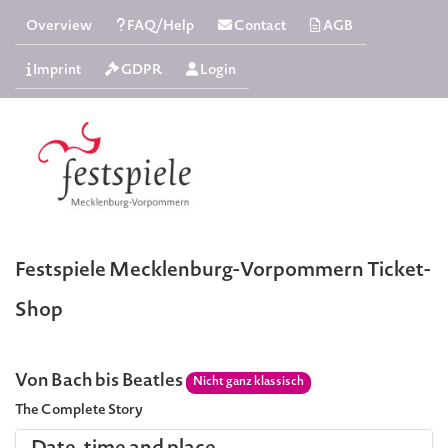
Overview
FAQ/Help
Contact
AGB
Imprint
GDPR
Login
Festspiele Mecklenburg-Vorpommern Ticket-
Shop
Von Bach bis Beatles
Nicht ganz klassisch
The Complete Story