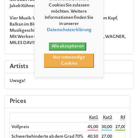
Miroslav Nisic
Akkordeon
Cookies Sie zulassen
Jakob Kühnemann
Kontrabass
möchten. Weitere
Informationen finden Sie
Vier Musik-Verrückte, mit Klassik geimpft, Jazz im Kopf,
in unserer
Balkan im Blut und Rock im Herzen, feiern die
Datenschutzerklärung
Musikgeschichte von vorn bis hinten.
Mit Werken von
MONTEVERDI
,
BACH
,
HAYDN
,
WAGNER
,
MILES DAVIS
,
den
BEATLES
,
DAFT PUNK
u. a.
Alle akzeptieren
Nur notwendige
Cookies
Artists
Uwaga!
Prices
Kat1
Kat2
RF
Begl
Vollpreis
45,00
30,00
27,00
Schwerbehinderte ab dem Grad 70%
40,50
27,00