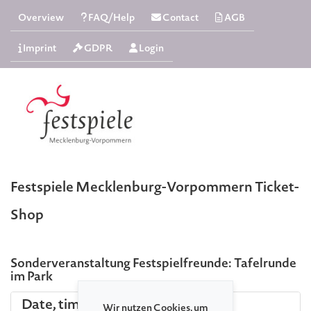
Overview
FAQ/Help
Contact
AGB
Imprint
GDPR
Login
Festspiele Mecklenburg-Vorpommern Ticket-
Shop
Sonderveranstaltung Festspielfreunde: Tafelrunde
im Park
Date, time and place
Wir nutzen Cookies, um