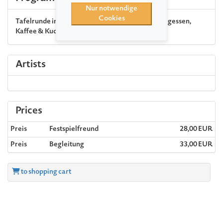
Nur notwendige
Cookies
Tafelrunde im Park · € 28/Begl. € 33* (inkl. Mittagessen,
Kaffee & Kuchen)
Artists
Prices
Preis
Festspielfreund
28,00 EUR
Preis
Begleitung
33,00 EUR
to shopping cart