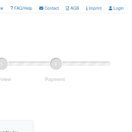
ew
FAQ/Help
Contact
AGB
Imprint
Login
rview
Payment