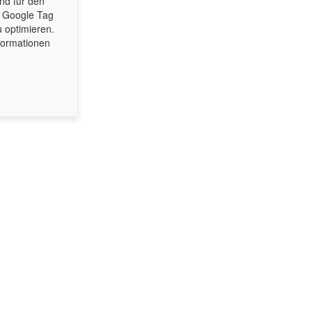
nd für den
r Google Tag
 optimieren.
formationen