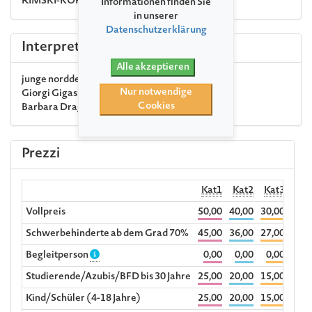
RIMSKI-KORSAKOW
Scheherazade op. 35
Informationen finden Sie
in unserer
Datenschutzerklärung
Interpreti
Alle akzeptieren
junge norddeutsche philharmonie
Nur notwendige
Giorgi Gigashvili
Klavier
Cookies
Barbara Dragan
Leitung
Prezzi
Kat1
Kat2
Kat3
Hörp
Vollpreis
50,00
40,00
30,00
1
Schwerbehinderte ab dem Grad 70%
45,00
36,00
27,00
Begleitperson
0,00
0,00
0,00
Studierende/Azubis/BFD bis 30 Jahre
25,00
20,00
15,00
Kind/Schüler (4-18 Jahre)
25,00
20,00
15,00