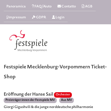
Panoramica
FAQ/Aiuto
Contatto
AGB
Impressum
GDPR
Login
Festspiele Mecklenburg-Vorpommern Ticket-
Shop
Eröffnung der Hanse Sail
Orchester
Preisträger:innen der Festspiele MV
Aus MV
Giorgi Gigashvili & die junge norddeutsche philharmonie