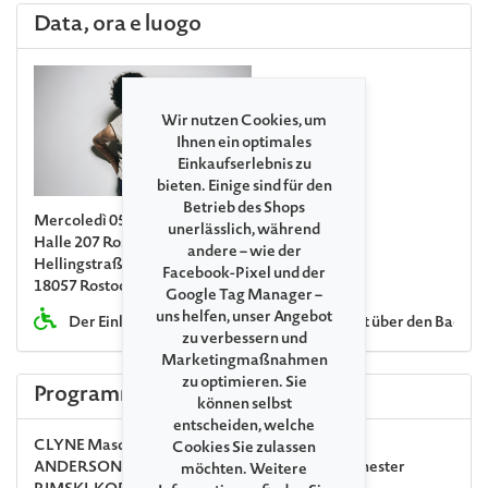
Data, ora e luogo
Wir nutzen Cookies, um
Ihnen ein optimales
Einkaufserlebnis zu
bieten. Einige sind für den
Betrieb des Shops
Mercoledì 05. Agosto 2026 19:00
unerlässlich, während
Halle 207 Rostock
andere – wie der
Hellingstraße 1
Facebook-Pixel und der
18057 Rostock
Google Tag Manager –
uns helfen, unser Angebot
Der Einlass für Rollstuhlfahrer:innen erfolgt über den Backs
zu verbessern und
Marketingmaßnahmen
zu optimieren. Sie
Programma
können selbst
entscheiden, welche
CLYNE
Masquerade
Cookies Sie zulassen
ANDERSON
Konzert C-Dur für Klavier und Orchester
möchten. Weitere