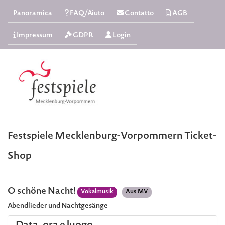
Panoramica
FAQ/Aiuto
Contatto
AGB
Impressum
GDPR
Login
Festspiele Mecklenburg-Vorpommern Ticket-
Shop
O schöne Nacht!
Vokalmusik
Aus MV
Abendlieder und Nachtgesänge