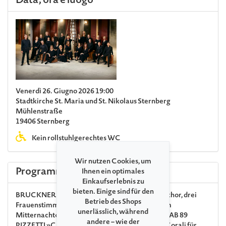
Data, ora e luogo
Venerdì 26. Giugno 2026 19:00
Stadtkirche St. Maria und St. Nikolaus Sternberg
Mühlenstraße
19406 Sternberg
Kein rollstuhlgerechtes WC
Wir nutzen Cookies, um
Programma
Ihnen ein optimales
Einkaufserlebnis zu
bieten. Einige sind für den
BRUCKNER
»Abendzauber« für Tenor, Männerchor, drei
Betrieb des Shops
Frauenstimmen und Hornquartett WAB 57 · »Um
unerlässlich, während
Mitternacht« für Alt, Männerchor und Klavier WAB 89
andere – wie der