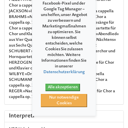
PIZZETTI
»Cade la sera« aus Tre Composizioni Corali für
Facebook-Pixel und der
Chor a cappella
Google Tag Manager –
JACKSON
»In The Half-Light Of Dusk« für Chor a cappella
uns helfen, unser Angebot
BRAHMS
»Nachtwache« aus Fünf Gesänge für Chor a
zu verbessern und
cappella op. 104 · »Abendständchen« aus Drei Gesänge für
Marketingmaßnahmen
Chor a cappella op. 42
· »Der Abend« aus Drei Quartette für
zu optimieren. Sie
Chor und Klavier op. 64 · »O schöne Nacht!« und »Abendlied«
können selbst
aus Vier Quartette für Chor und Klavier op. 92
· »Nächtens«
entscheiden, welche
aus Sechs Quartette für Chor und Klavier op. 112
Cookies Sie zulassen
SCHUBERT
»Nachtgesang im Walde« für Männerchor und
möchten. Weitere
Hornquartett D 913
Informationen finden Sie
HERZOGENBERG
»Nachtlied« aus Drei Gesänge für Chor
in unserer
und Klavier op. 73
Datenschutzerklärung
WILBYE
»Draw on, Sweet Night« für Chor a cappella
SCHUMANN
»Mondnacht« aus Liederkreis für Chor a
cappella op. 39 Nr. 5
Alle akzeptieren
REGER
»Nachtlied« aus Acht geistliche Gesänge für Chor a
cappella op. 138
Nur notwendige
Cookies
Interpreti