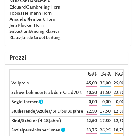
NDR Vokalensemble
Edouard Cambreling
Horn
Tobias Heimann
Horn
Amanda Kleinbart
Horn
Jens Plücker
Horn
Sebastian Breuing
Klavier
Klaas-Jan de Groot
Leitung
Prezzi
Kat1
Kat2
Kat3
Hörp
Vollpreis
45,00
35,00
25,00
1
Schwerbehinderte ab dem Grad 70%
40,50
31,50
22,50
Begleitperson
0,00
0,00
0,00
Studierende/Azubis/BFD bis 30 Jahre
22,50
17,50
12,50
Kind/Schüler (4-18 Jahre)
22,50
17,50
12,50
Sozialpass-Inhaber:innen
33,75
26,25
18,75