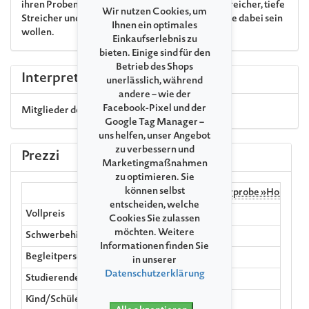
ihren Proben über die Schulter schauen: hohe Streicher, tiefe
Wir nutzen Cookies, um
Streicher und Bläser. Suchen Sie selbst aus, wo Sie dabei sein
Ihnen ein optimales
wollen.
Einkaufserlebnis zu
bieten. Einige sind für den
Betrieb des Shops
Interpreti
unerlässlich, während
andere – wie der
Facebook-Pixel und der
Mitglieder der NDR Radiophilharmonie
Google Tag Manager –
uns helfen, unser Angebot
zu verbessern und
Prezzi
Marketingmaßnahmen
zu optimieren. Sie
können selbst
Registerprobe »Hohe Str
entscheiden, welche
Vollpreis
Cookies Sie zulassen
möchten. Weitere
Schwerbehinderte ab dem Grad 70%
Informationen finden Sie
Begleitperson
in unserer
Datenschutzerklärung
Studierende/Azubis/BFD bis 30 Jahre
Kind/Schüler (4-18 Jahre)