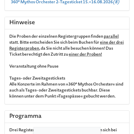
360° Mythos Orchester 2-Tagesticket 15.+16.08.2026
(8)
Hinweise
Die Proben der einzelnen Registergruppen finden
parallel
statt. Bitte entscheiden Sie sich beim Buchen für
eine der drei
Registerproben
, da Sie nicht alle besuchen können! Das
Ticket berechtigt den Zutritt zu
einer der Proben!
Veranstaltung ohne Pause
Tages- oder Zweitagestickets
Alle Konzerte im Rahmen von »360° Mythos Orchester« sind
auch als Tages- oder Zweitagestickets buchbar. Diese
können unter dem Punkt »Tagespässe« gebucht werden.
Programma
Drei Register der NDR Radiophilharmonie lassen sich bei