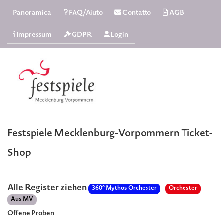
Panoramica
FAQ/Aiuto
Contatto
AGB
Impressum
GDPR
Login
Festspiele Mecklenburg-Vorpommern Ticket-
Shop
Alle Register ziehen
360° Mythos Orchester
Orchester
Aus MV
Offene Proben