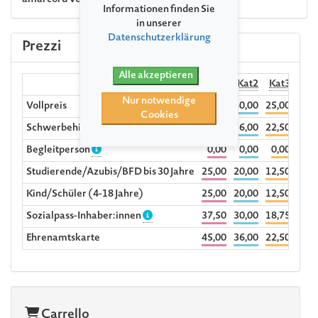
amarcord
Vokalensemble
Informationen finden Sie
in unserer
Datenschutzerklärung
Prezzi
Alle akzeptieren
Kat1
Kat2
Kat3
Nur notwendige
Vollpreis
50,00
40,00
25,00
Cookies
Schwerbehinderte ab dem Grad 70%
45,00
36,00
22,50
Begleitperson
0,00
0,00
0,00
Studierende/Azubis/BFD bis 30 Jahre
25,00
20,00
12,50
Kind/Schüler (4-18 Jahre)
25,00
20,00
12,50
Sozialpass-Inhaber:innen
37,50
30,00
18,75
Ehrenamtskarte
45,00
36,00
22,50
Carrello