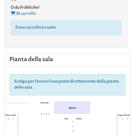
O du Fröhliche!
Al carrello
Il suo carrello è vuoto
Pianta della sala
Scelga per favore il suo posto direttamente dalla pianta
delle sala.
Seite Links
attendere la disposizione dei posti a sedere
Bühne
4
3
2
1
Empore Links
Empore Rechts
Links
Rechts
2
1
1
2
1
2
3