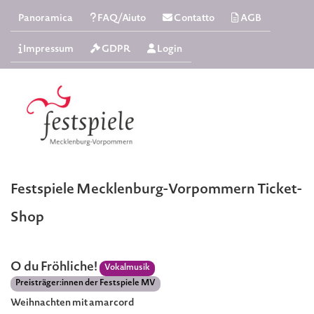
Panoramica
FAQ/Aiuto
Contatto
AGB
Impressum
GDPR
Login
Festspiele Mecklenburg-Vorpommern Ticket-
Shop
O du Fröhliche!
Vokalmusik
Preisträger:innen der Festspiele MV
Weihnachten mit amarcord