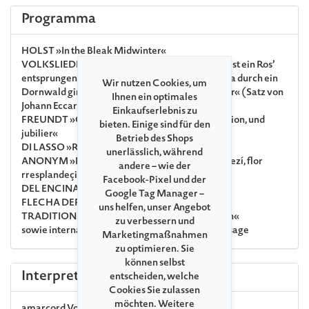
Programma
HOLST
»In the Bleak Midwinter«
VOLKSLIEDER
»Puer natus in Bethlehem« ·
»Es ist ein Ros’
entsprungen« · »Joseph, liber neve myn« · »Maria durch ein
Wir nutzen Cookies, um
Dornwald ging« · »Ich steh an deiner Krippen hier« (Satz von
Ihnen ein optimales
Johann Eccard/Johann Sebastian Bach)
Einkaufserlebnis zu
FREUNDT
»Gaude, gaude laetare — Freu dich, Sion, und
bieten. Einige sind für den
jubilier«
Betrieb des Shops
DI LASSO
»Resonet in laudibus«
unerlässlich, während
ANONYM
»Nuevas, nuevas« · »Al del hato« · »Dezí, flor
andere – wie der
rresplandeçiente«
Facebook-Pixel und der
DEL ENCINA
»Gran gasajo siento yo«
Google Tag Manager –
FLECHA DER ÄLTERE
»La Negrina«
uns helfen, unser Angebot
TRADITIONAL
»God rest you merry, Gentlemen«
zu verbessern und
sowie internationale Weihnachtslieder nach Ansage
Marketingmaßnahmen
zu optimieren. Sie
können selbst
Interpreti
entscheiden, welche
Cookies Sie zulassen
möchten. Weitere