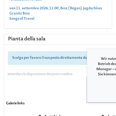
ven 11. settembre 2026, 11:00 , Binz (Rügen) Jagdschloss
Granitz Binz
Songs of Travel
Pianta della sala
Scelga per favore il suo posto direttamente dalla pianta delle sa
Wir nutze
Betrieb de
Manager – u
attendere la disposizione dei posti a sedere
Sie können
Büh
Galerie links