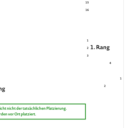
15
16
1
1. Rang
2
3
4
1
2
ng
icht nicht der tatsächlichen Platzierung.
rden vor Ort platziert.