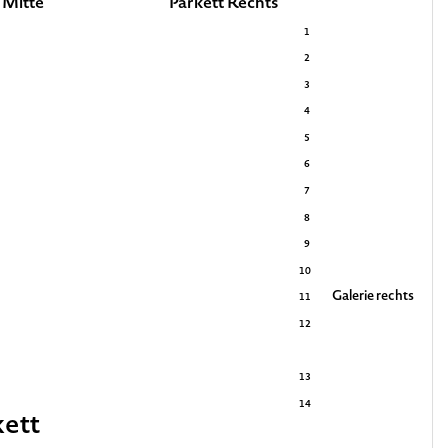
 Mitte
Parkett Rechts
1
2
3
4
5
6
7
8
9
10
Galerie rechts
11
12
13
14
kett