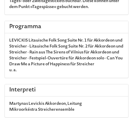
Tages- oder Zweitagestickets buchbar. Diese können unter
dem Punkt »Tagespässe« gebucht werden.
Programma
LEVICKIS
Litauische Folk Song Suite Nr. 1 für Akkordeon und
Streicher · Litauische Folk Song Suite Nr. 2 für Akkordeon und
Streicher · Rain aus The Sirens of Vilnius für Akkordeon und
Streicher
· Festspiel-Ouvertüre für Akkordeon solo ·
Can You
Draw Me a Picture of Happiness für Streicher
u. a.
Interpreti
Martynas Levickis
Akkordeon, Leitung
Mikroorkéstra
Streicherensemble