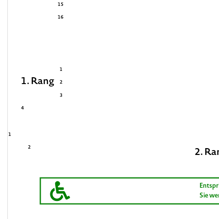
15
16
1
1. Rang
2
3
4
1
2
2. Ra
Entspr
Sie we