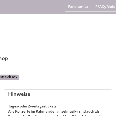
Panoramica
FAQ/Aiuto
Shop
estspiele MV
Hinweise
Tages- oder Zweitagestickets
Alle Konzerte im Rahmen der »Inselmusik« sind auch als