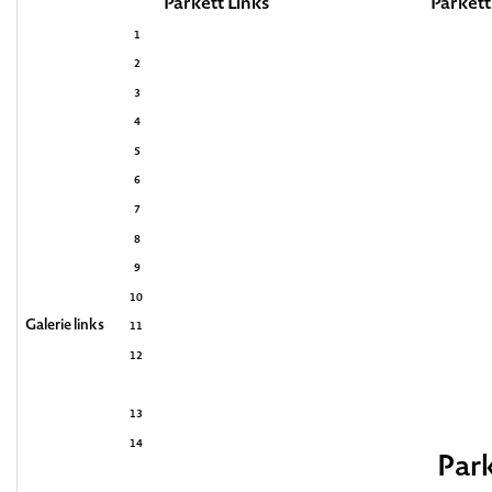
Parkett Links
Parkett
1
2
3
4
5
6
7
8
9
10
Galerie links
11
12
13
14
Par