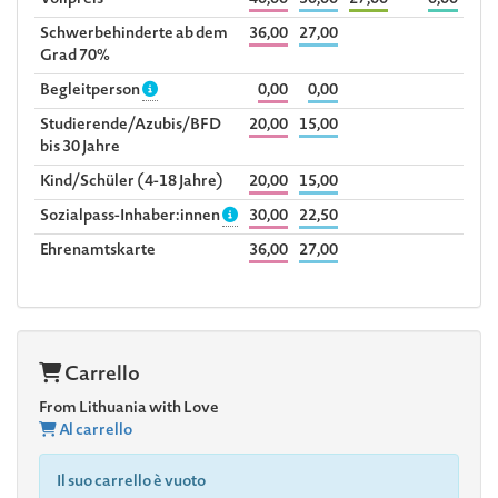
Vollpreis
40,00
30,00
27,00
0,00
Schwerbehinderte ab dem
36,00
27,00
Grad 70%
Begleitperson
0,00
0,00
Studierende/Azubis/BFD
20,00
15,00
bis 30 Jahre
Kind/Schüler (4-18 Jahre)
20,00
15,00
Sozialpass-Inhaber:innen
30,00
22,50
Ehrenamtskarte
36,00
27,00
Carrello
From Lithuania with Love
Al carrello
Il suo carrello è vuoto