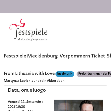
Festspiele Mecklenburg-Vorpommern Ticket-
From Lithuania with Love
Inselmusik
Preisträger:innen der F
Martynas Levickis und sein Akkordeon
Data, ora e luogo
Venerdì 11. Settembre
2026 19:30