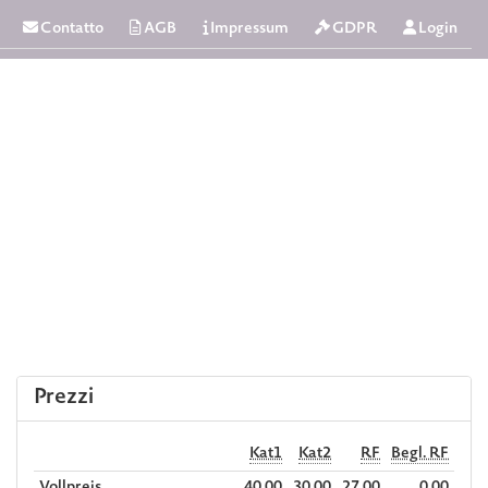
Contatto
AGB
Impressum
GDPR
Login
Prezzi
Kat1
Kat2
RF
Begl. RF