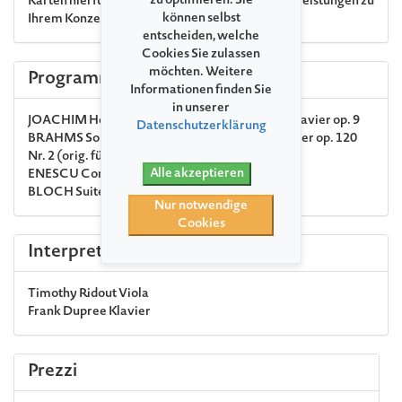
zu optimieren. Sie
Karten hierfür können unter dem Punkt »Zusatzleistungen zu
können selbst
Ihrem Konzert« gebucht werden.
entscheiden, welche
Cookies Sie zulassen
möchten. Weitere
Programma
Informationen finden Sie
in unserer
JOACHIM
Hebräische Melodien für Viola und Klavier op. 9
Datenschutzerklärung
BRAHMS
Sonate Nr. 2 Es-Dur für Viola und Klavier op. 120
Nr. 2 (orig. für Klarinette und Klavier)
Alle akzeptieren
ENESCU
Concertstück für Viola und Klavier
BLOCH
Suite für Viola und Klavier
Nur notwendige
Cookies
Interpreti
Timothy Ridout
Viola
Frank Dupree
Klavier
Prezzi