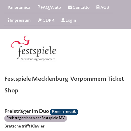
Panoramica
FAQ/Aiuto
Contatto
AGB
Impressum
GDPR
Login
Festspiele Mecklenburg-Vorpommern Ticket-
Shop
Preisträger im Duo
Kammermusik
Preisträger:innen der Festspiele MV
Bratsche trifft Klavier