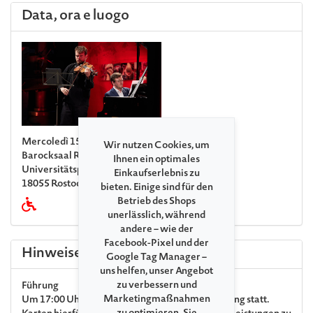
Data, ora e luogo
Mercoledì 15. Luglio 2026 19:00
Wir nutzen Cookies, um
Barocksaal Rostock
Ihnen ein optimales
Universitätsplatz 5
Einkaufserlebnis zu
18055 Rostock
bieten. Einige sind für den
Betrieb des Shops
unerlässlich, während
andere – wie der
Facebook-Pixel und der
Hinweise
Google Tag Manager –
uns helfen, unser Angebot
zu verbessern und
Führung
Marketingmaßnahmen
Um 17:00 Uhr findet eine kostenpflichtige Führung statt.