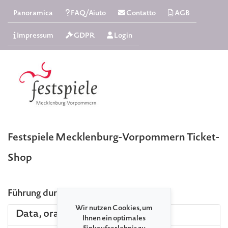
Panoramica
FAQ/Aiuto
Contatto
AGB
Impressum
GDPR
Login
Festspiele Mecklenburg-Vorpommern Ticket-
Shop
Führung durch den Rosenpark
Wir nutzen Cookies, um
Data, ora e luogo
Ihnen ein optimales