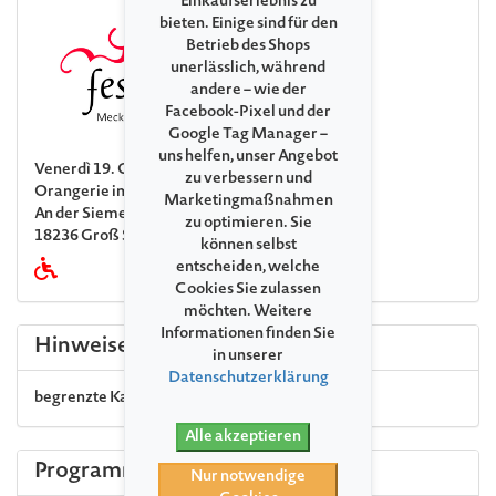
Einkaufserlebnis zu
bieten. Einige sind für den
Betrieb des Shops
unerlässlich, während
andere – wie der
Facebook-Pixel und der
Google Tag Manager –
uns helfen, unser Angebot
Venerdì 19. Giugno 2026 17:30
zu verbessern und
Orangerie im Rosenpark Groß Siemen
Marketingmaßnahmen
An der Sieme 13
zu optimieren. Sie
18236 Groß Siemen
können selbst
entscheiden, welche
Cookies Sie zulassen
möchten. Weitere
Informationen finden Sie
Hinweise
in unserer
Datenschutzerklärung
begrenzte Kapazität
Alle akzeptieren
Programma
Nur notwendige