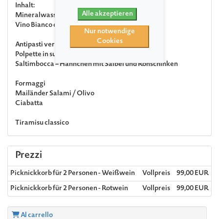
Inhalt:
Alle akzeptieren
Mineralwasser, San Pellegrino, Fl. 1,0l
Vino Bianco oder Vino Rosso, Fl. 0,75l
Nur notwendige
Cookies
Antipasti verdure – Gemüsevorspeisen
Polpette in sugo – Hackbällchen
Saltimbocca – Hähnchen mit Salbei und Rohschinken
Formaggi
Mailänder Salami / Olivo
Ciabatta
Tiramisu classico
Prezzi
Picknickkorb für 2 Personen - Weißwein
Vollpreis
99,00 EUR
Picknickkorb für 2 Personen - Rotwein
Vollpreis
99,00 EUR
Al carrello