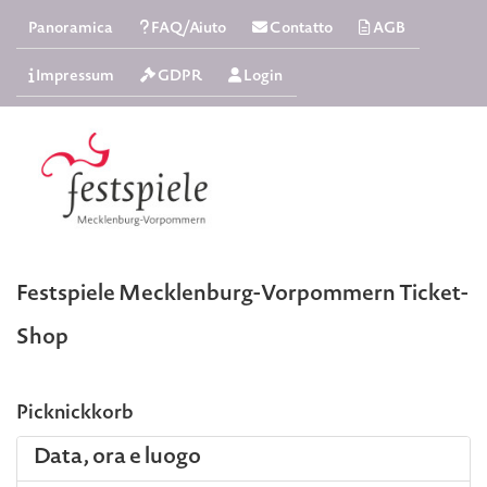
Panoramica
FAQ/Aiuto
Contatto
AGB
Impressum
GDPR
Login
Festspiele Mecklenburg-Vorpommern Ticket-
Shop
Picknickkorb
Data, ora e luogo