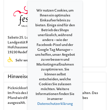
Wir nutzen Cookies, um
Ihnen ein optimales
Einkaufserlebnis zu
bieten. Einige sind für den
Betrieb des Shops
unerlässlich, während
Sabato 25. Luglio 2026 11:00
andere – wie der
Landgestüt Redefin
Facebook-Pixel und der
Hofchaussee
Google Tag Manager –
19230 Redefin
uns helfen, unser Angebot
zu verbessern und
Sehr weite, unbefestigte Wege
Marketingmaßnahmen
zu optimieren. Sie
können selbst
Hinweise
entscheiden, welche
Cookies Sie zulassen
Picknickkorb
für zwei Personen
möchten. Weitere
Im Preis des Picknickkorbes sind € 20 Pfand enthalten. Das
Informationen finden Sie
Pfand wird Ihnen vor Ort nach Rückgabe des Korbes
in unserer
ausgezahlt.
Datenschutzerklärung