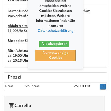
Hinweise
können selbst
entscheiden, welche
Cookies Sie zulassen
Karten für den Festspielbus können ausschließlich im
möchten. Weitere
Vorverkauf erworben werden.
Informationen finden Sie
in unserer
Abfahrtzeiten:
Datenschutzerklärung
11:00 Uhr Schwerin Hauptbahnhof
Bitte seien Sie 10min vor Abfahrt am Bahnhof.
Alle akzeptieren
Rückfahrt nach dem Konzert
Nur notwendige
ca. 19:00 Uhr Abfahrt Redefin
Cookies
ca. 20:15 Uhr Ankunft Schwerin Hauptbahnhof
Prezzi
Preis
Vollpreis
25,00 EUR
Carrello