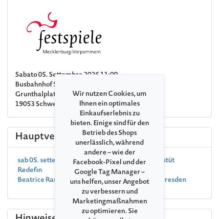
Sabato 05. Settembre 2026 11:00
Busbahnhof Schwerin
Wir nutzen Cookies, um
Grunthalplatz 1
Ihnen ein optimales
19053 Schwerin
Einkaufserlebnis zu
bieten. Einige sind für den
Betrieb des Shops
Hauptveranstaltung
unerlässlich, während
andere – wie der
sab 05. settembre 2026, 16:00 , Redefin Landgestüt
Facebook-Pixel und der
Redefin
Google Tag Manager –
Beatrice Rana & die Sächsische Staatskapelle Dresden
uns helfen, unser Angebot
zu verbessern und
Marketingmaßnahmen
zu optimieren. Sie