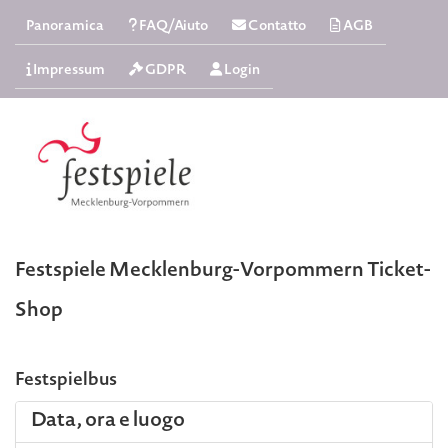
Panoramica
FAQ/Aiuto
Contatto
AGB
Impressum
GDPR
Login
Festspiele Mecklenburg-Vorpommern Ticket-
Shop
Festspielbus
Data, ora e luogo