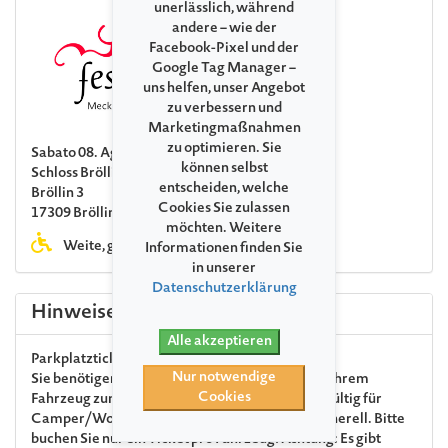
unerlässlich, während
andere – wie der
Facebook-Pixel und der
Google Tag Manager –
uns helfen, unser Angebot
zu verbessern und
Marketingmaßnahmen
zu optimieren. Sie
Sabato 08. Agosto 2026 00:00
können selbst
Schloss Bröllin
entscheiden, welche
Bröllin 3
Cookies Sie zulassen
17309 Bröllin (bei Fahrenwalde)
möchten. Weitere
Weite, größtenteils unbefestigte Wege
Informationen finden Sie
in unserer
Datenschutzerklärung
Hinweise
Alle akzeptieren
Parkplatzticket
Nur notwendige
Sie benötigen ein Parkplatzticket, wenn Sie mit Ihrem
Cookies
Fahrzeug zum Festival anreisen. Das Ticket ist gültig für
Camper/WoMo und zum Parken Ihres Autos generell. Bitte
buchen Sie nur
ein Ticket pro Fahrzeug
! Achtung: Es gibt