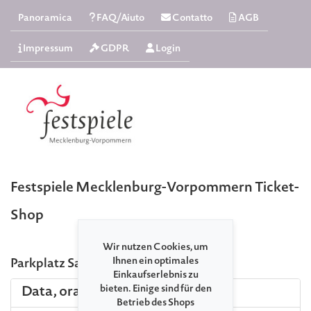
Panoramica
FAQ/Aiuto
Contatto
AGB
Impressum
GDPR
Login
Festspiele Mecklenburg-Vorpommern Ticket-
Shop
Wir nutzen Cookies, um
Ihnen ein optimales
Parkplatz Samstag
Einkaufserlebnis zu
bieten. Einige sind für den
Data, ora e luogo
Betrieb des Shops